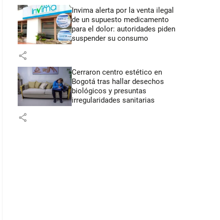
Invima alerta por la venta ilegal
de un supuesto medicamento
para el dolor: autoridades piden
suspender su consumo
share
Cerraron centro estético en
Bogotá tras hallar desechos
biológicos y presuntas
irregularidades sanitarias
share