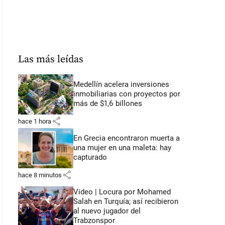
Las más leídas
Medellín acelera inversiones
inmobiliarias con proyectos por
más de $1,6 billones
share
hace 1 hora
En Grecia encontraron muerta a
una mujer en una maleta: hay
capturado
share
hace 8 minutos
Video | Locura por Mohamed
Salah en Turquía; así recibieron
al nuevo jugador del
Trabzonspor