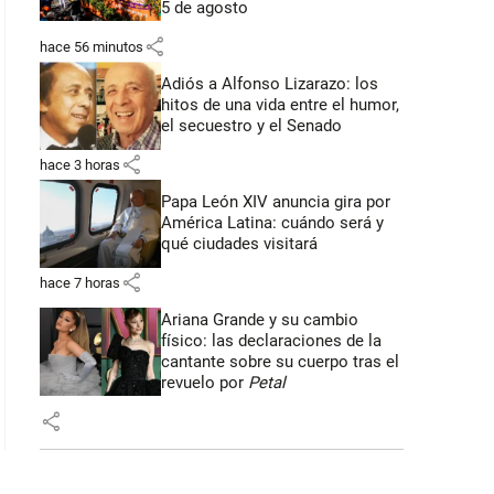
5 de agosto
share
hace 56 minutos
Adiós a Alfonso Lizarazo: los
hitos de una vida entre el humor,
el secuestro y el Senado
share
hace 3 horas
Papa León XIV anuncia gira por
América Latina: cuándo será y
qué ciudades visitará
share
hace 7 horas
Ariana Grande y su cambio
físico: las declaraciones de la
cantante sobre su cuerpo tras el
revuelo por
Petal
share