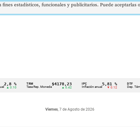
 fines estadísticos, funcionales y publicitarios. Puede aceptarlas
 %
$4178,23
5,81 %
TRM
IPC
DTF
Tasa Rep. Moneda
Inflación anual
Dep. Término Fijo
.10
▲ 0.42
▼ 0.12
Viernes
, 7 de Agosto de 2026