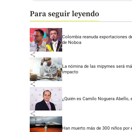
Para seguir leyendo
Colombia reanuda exportaciones de
de Noboa
share
La nómina de las mipymes será más
impacto
share
¿Quién es Camilo Noguera Abello, e
share
Han muerto más de 300 niños por 