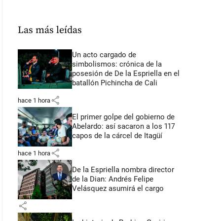
Las más leídas
Un acto cargado de
simbolismos: crónica de la
posesión de De la Espriella en el
batallón Pichincha de Cali
share
hace 1 hora
El primer golpe del gobierno de
Abelardo: así sacaron a los 117
capos de la cárcel de Itagüí
share
hace 1 hora
De la Espriella nombra director
de la Dian: Andrés Felipe
Velásquez asumirá el cargo
share