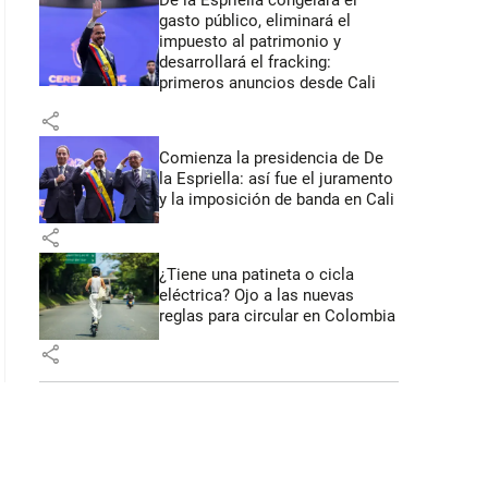
De la Espriella congelará el
gasto público, eliminará el
impuesto al patrimonio y
desarrollará el fracking:
primeros anuncios desde Cali
share
Comienza la presidencia de De
la Espriella: así fue el juramento
y la imposición de banda en Cali
share
¿Tiene una patineta o cicla
eléctrica? Ojo a las nuevas
reglas para circular en Colombia
share