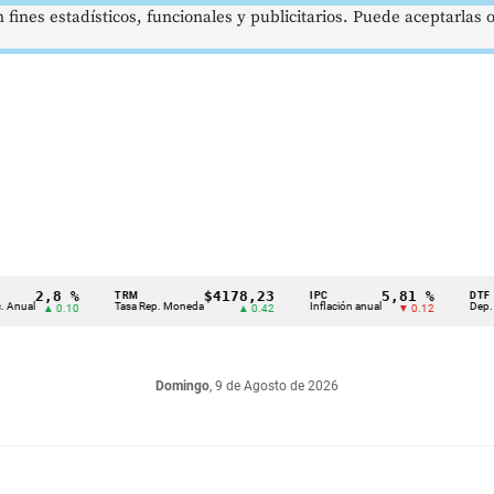
 fines estadísticos, funcionales y publicitarios. Puede aceptarlas
2,8 %
$4178,23
5,81 %
TRM
IPC
DTF
Tasa Rep. Moneda
Inflación anual
Dep. Término
▲ 0.10
▲ 0.42
▼ 0.12
Domingo
, 9 de Agosto de 2026