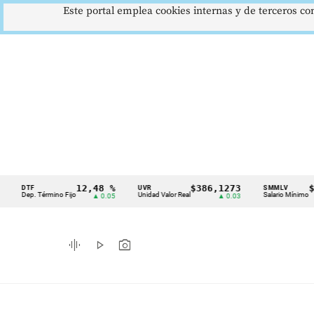
Este portal emplea cookies internas y de terceros con
12,48 %
$386,1273
$1.75
TF
UVR
SMMLV
Cintillo
ep. Término Fijo
Unidad Valor Real
Salario Mínimo
▲ 0.05
▲ 0.03
de
indicadores
graphic_eq
play_arrow
photo_camera
económicos
Colombia