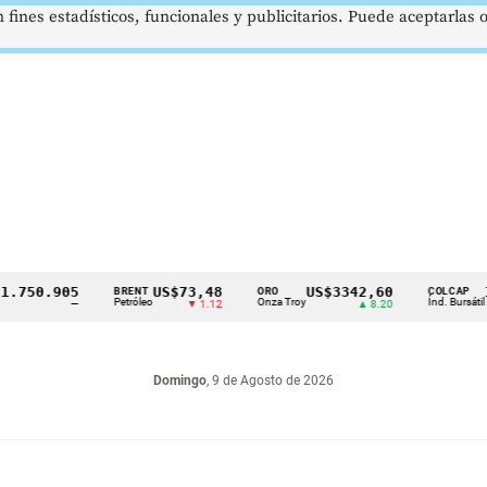
 fines estadísticos, funcionales y publicitarios. Puede aceptarlas
0.905
US$73,48
US$3342,60
1621,
BRENT
ORO
COLCAP
Petróleo
Onza Troy
Índ. Bursátil
—
▼ 1.12
▲ 8.20
Domingo
, 9 de Agosto de 2026