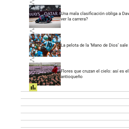
share
Una mala clasificación obliga a Da
ver la carrera?
share
La pelota de la ‘Mano de Dios’ sale
share
Flores que cruzan el cielo: así es
antioqueño
share