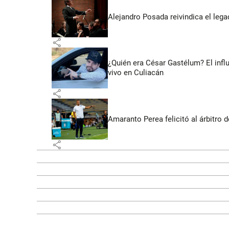
Alejandro Posada reivindica el lega
share
¿Quién era César Gastélum? El inf
vivo en Culiacán
share
Amaranto Perea felicitó al árbitro 
share