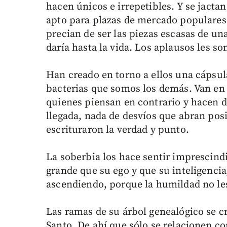
hacen únicos e irrepetibles. Y se jacta
apto para plazas de mercado populares.
precian de ser las piezas escasas de un
daría hasta la vida. Los aplausos les so
Han creado en torno a ellos una cápsula
bacterias que somos los demás. Van en c
quienes piensan en contrario y hacen 
llegada, nada de desvíos que abran posi
escrituraron la verdad y punto.
La soberbia los hace sentir imprescin
grande que su ego y que su inteligenci
ascendiendo, porque la humildad no le
Las ramas de su árbol genealógico se cr
Santo. De ahí que sólo se relacionen c