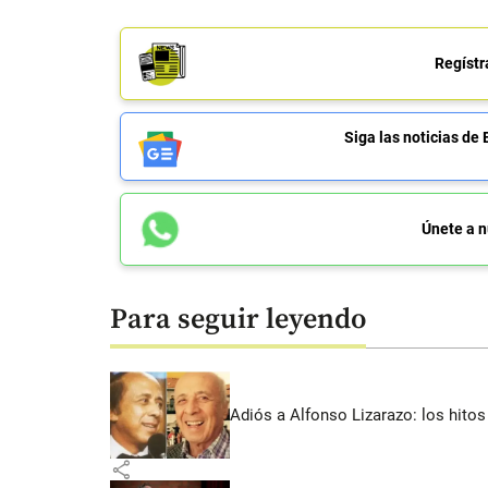
Regístr
Siga las noticias 
Únete a n
Para seguir leyendo
Adiós a Alfonso Lizarazo: los hitos
share