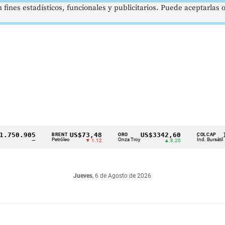
 fines estadísticos, funcionales y publicitarios. Puede aceptarlas
0.905
US$73,48
US$3342,60
1621
BRENT
ORO
COLCAP
Petróleo
Onza Troy
Índ. Bursátil
—
▼ 1.12
▲ 8.20
Jueves
, 6 de Agosto de 2026