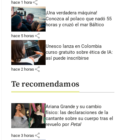
share
hace 1 hora
¡Una verdadera máquina!
Conozca al polaco que nadó 55
horas y cruzó el mar Báltico
share
hace 5 horas
Unesco lanza en Colombia
curso gratuito sobre ética de IA:
así puede inscribirse
share
hace 2 horas
Te recomendamos
Ariana Grande y su cambio
físico: las declaraciones de la
cantante sobre su cuerpo tras el
revuelo por
Petal
share
hace 3 horas