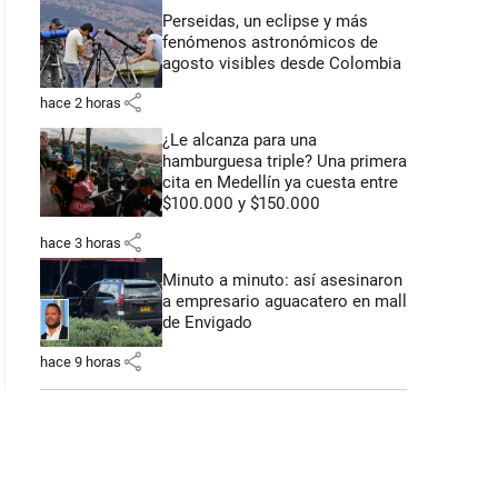
Perseidas, un eclipse y más
fenómenos astronómicos de
agosto visibles desde Colombia
share
hace 2 horas
¿Le alcanza para una
hamburguesa triple? Una primera
cita en Medellín ya cuesta entre
$100.000 y $150.000
share
hace 3 horas
Minuto a minuto: así asesinaron
a empresario aguacatero en mall
de Envigado
share
hace 9 horas