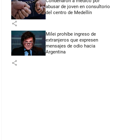
Condenaron a médico por
abusar de joven en consultorio
del centro de Medellín
share
Milei prohíbe ingreso de
extranjeros que expresen
mensajes de odio hacia
Argentina
share