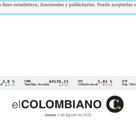
 fines estadísticos, funcionales y publicitarios. Puede aceptarlas
 %
$4178,23
5,81 %
TRM
IPC
DTF
Tasa Rep. Moneda
Inflación anual
Dep. Término Fijo
10
▲ 0.42
▼ 0.12
Jueves
, 6 de Agosto de 2026