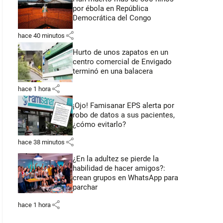
por ébola en República
Democrática del Congo
share
hace 40 minutos
Hurto de unos zapatos en un
centro comercial de Envigado
terminó en una balacera
share
hace 1 hora
¡Ojo! Famisanar EPS alerta por
robo de datos a sus pacientes,
¿cómo evitarlo?
share
hace 38 minutos
¿En la adultez se pierde la
habilidad de hacer amigos?:
crean grupos en WhatsApp para
parchar
share
hace 1 hora