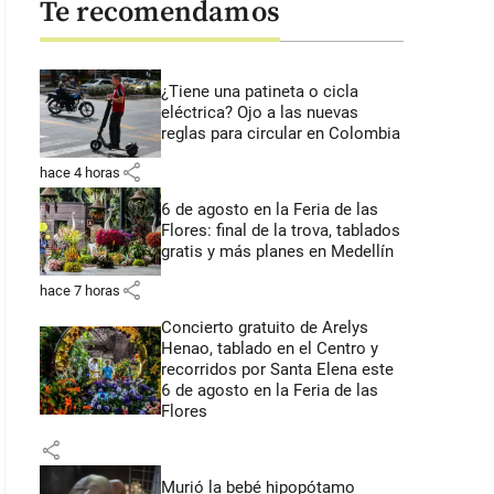
Te recomendamos
¿Tiene una patineta o cicla
eléctrica? Ojo a las nuevas
reglas para circular en Colombia
share
hace 4 horas
6 de agosto en la Feria de las
Flores: final de la trova, tablados
gratis y más planes en Medellín
share
hace 7 horas
Concierto gratuito de Arelys
Henao, tablado en el Centro y
recorridos por Santa Elena este
6 de agosto en la Feria de las
Flores
share
Murió la bebé hipopótamo