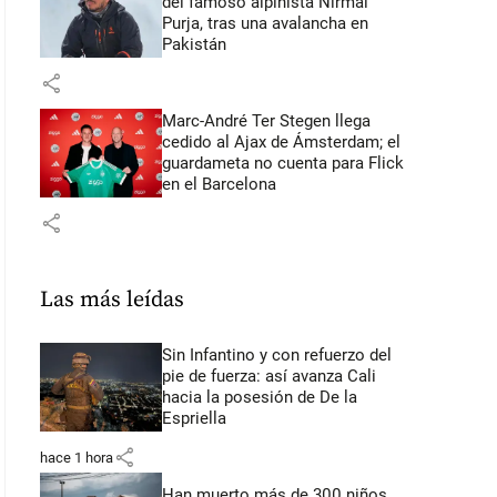
del famoso alpinista Nirmal
Purja, tras una avalancha en
Pakistán
share
Marc-André Ter Stegen llega
cedido al Ajax de Ámsterdam; el
guardameta no cuenta para Flick
en el Barcelona
share
Las más leídas
Sin Infantino y con refuerzo del
pie de fuerza: así avanza Cali
hacia la posesión de De la
Espriella
share
hace 1 hora
Han muerto más de 300 niños