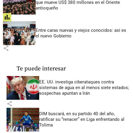
que mueve US$ 380 millones en el Oriente
antioqueño
share
Entre caras nuevas y viejos conocidos: así es
el nuevo Gobierno
share
Te puede interesar
EE. UU. investiga ciberataques contra
sistemas de agua en al menos siete estados;
sospechas apuntan a Irán
share
DIM buscará, en su partido 40 del año,
ratificar su “renacer” en Liga enfrentando al
Tolima