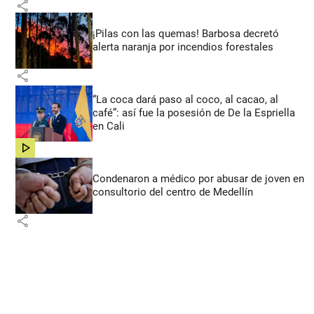
share
¡Pilas con las quemas! Barbosa decretó
alerta naranja por incendios forestales
share
“La coca dará paso al coco, al cacao, al
café”: así fue la posesión de De la Espriella
en Cali
share
Condenaron a médico por abusar de joven en
consultorio del centro de Medellín
share