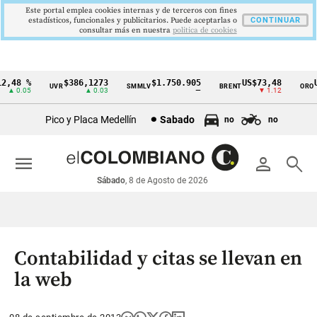
Este portal emplea cookies internas y de terceros con fines
estadísticos, funcionales y publicitarios. Puede aceptarlas o
CONTINUAR
consultar más en nuestra
politica de cookies
,48 %
$386,1273
$1.750.905
US$73,48
US
UVR
SMMLV
BRENT
ORO
Cintillo
▲ 0.05
▲ 0.03
—
▼ 1.12
de
Pico y Placa Medellín
Sabado
no
no
indicadores
económicos
menu
person
search
Colombia
Sábado
, 8 de Agosto de 2026
Contabilidad y citas se llevan en
la web