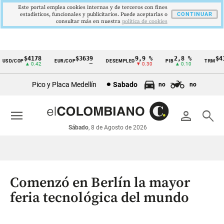
Este portal emplea cookies internas y de terceros con fines
estadísticos, funcionales y publicitarios. Puede aceptarlas o
CONTINUAR
consultar más en nuestra
politica de cookies
$4178
$3639
9,9 %
2,8 %
$417
D/COP
EUR/COP
DESEMPLEO
PIB
TRM
Cintillo
▲ 0.42
—
▼ 0.30
▲ 0.10
▲ 
de
Pico y Placa Medellín
Sabado
no
no
indicadores
económicos
menu
person
search
Colombia
Sábado
, 8 de Agosto de 2026
Comenzó en Berlín la mayor
feria tecnológica del mundo