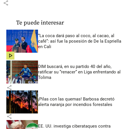
share
Te puede interesar
“La coca dará paso al coco, al cacao, al
café”: así fue la posesión de De la Espriella
en Cali
share
DIM buscará, en su partido 40 del año,
ratificar su “renacer” en Liga enfrentando al
Tolima
share
¡Pilas con las quemas! Barbosa decretó
alerta naranja por incendios forestales
share
EE. UU. investiga ciberataques contra