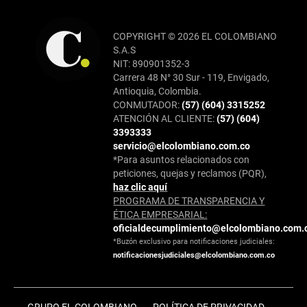
COPYRIGHT © 2026 EL COLOMBIANO
S.A.S
NIT: 890901352-3
Carrera 48 N° 30 Sur - 119, Envigado,
Antioquia, Colombia.
CONMUTADOR:
(57) (604) 3315252
ATENCIÓN AL CLIENTE:
(57) (604)
3393333
servicio@elcolombiano.com.co
*Para asuntos relacionados con
peticiones, quejas y reclamos (PQR),
haz clic aquí
PROGRAMA DE TRANSPARENCIA Y
ÉTICA EMPRESARIAL:
oficialdecumplimiento@elcolombiano.com.
*Buzón exclusivo para notificaciones judiciales:
notificacionesjudiciales@elcolombiano.com.co
GRUPO EL COLOMBIANO
POLÍTICA DE PRIVACIDAD