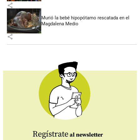
share
Murió la bebé hipopótamo rescatada en el
Magdalena Medio
share
Regístrate
al newsletter