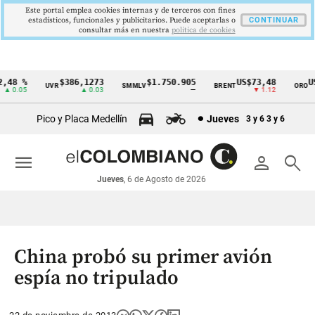
Este portal emplea cookies internas y de terceros con fines
estadísticos, funcionales y publicitarios. Puede aceptarlas o
CONTINUAR
consultar más en nuestra
politica de cookies
48 %
$386,1273
$1.750.905
US$73,48
US$
UVR
SMMLV
BRENT
ORO
Cintillo
 0.05
▲ 0.03
—
▼ 1.12
de
Pico y Placa Medellín
Jueves
3 y 6
3 y 6
indicadores
económicos
menu
person
search
Colombia
Jueves
, 6 de Agosto de 2026
China probó su primer avión
espía no tripulado