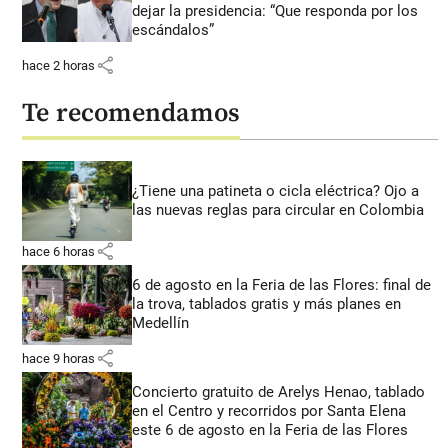
dejar la presidencia: “Que responda por los
escándalos”
share
hace 2 horas
Te recomendamos
¿Tiene una patineta o cicla eléctrica? Ojo a
las nuevas reglas para circular en Colombia
share
hace 6 horas
6 de agosto en la Feria de las Flores: final de
la trova, tablados gratis y más planes en
Medellín
share
hace 9 horas
Concierto gratuito de Arelys Henao, tablado
en el Centro y recorridos por Santa Elena
este 6 de agosto en la Feria de las Flores