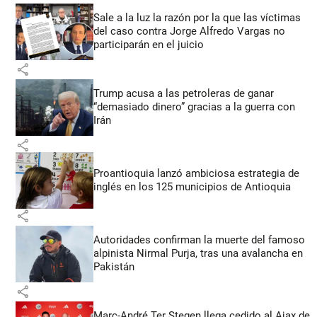
Sale a la luz la razón por la que las víctimas
del caso contra Jorge Alfredo Vargas no
participarán en el juicio
share
Trump acusa a las petroleras de ganar
“demasiado dinero” gracias a la guerra con
Irán
share
Proantioquia lanzó ambiciosa estrategia de
inglés en los 125 municipios de Antioquia
share
Autoridades confirman la muerte del famoso
alpinista Nirmal Purja, tras una avalancha en
Pakistán
share
Marc-André Ter Stegen llega cedido al Ajax de