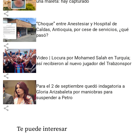
una maleta: hay capturado
share
“Choque” entre Anestesiar y Hospital de
Caldas, Antioquia, por cese de servicios, ¿qué
pasó?
share
Video | Locura por Mohamed Salah en Turquía;
así recibieron al nuevo jugador del Trabzonspor
share
Para el 2 de septiembre quedó indagatoria a
Gloria Arizabaleta por maniobras para
suspender a Petro
share
Te puede interesar