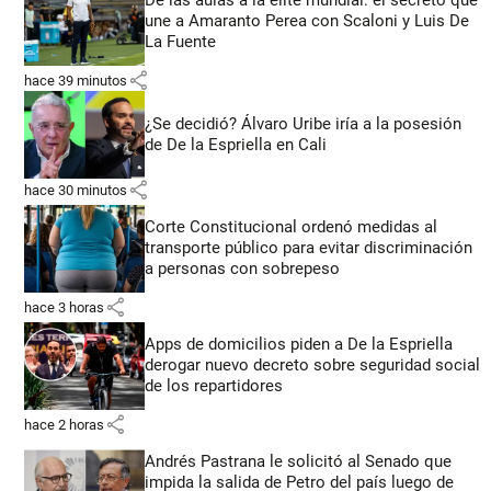
De las aulas a la élite mundial: el secreto que
une a Amaranto Perea con Scaloni y Luis De
La Fuente
share
hace 39 minutos
¿Se decidió? Álvaro Uribe iría a la posesión
de De la Espriella en Cali
share
hace 30 minutos
Corte Constitucional ordenó medidas al
transporte público para evitar discriminación
a personas con sobrepeso
share
hace 3 horas
Apps de domicilios piden a De la Espriella
derogar nuevo decreto sobre seguridad social
de los repartidores
share
hace 2 horas
Andrés Pastrana le solicitó al Senado que
impida la salida de Petro del país luego de