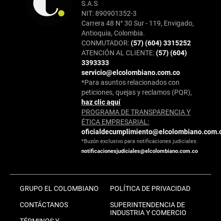
S.A.S
NIT: 890901352-3
Carrera 48 N° 30 Sur - 119, Envigado,
Antioquia, Colombia.
CONMUTADOR:
(57) (604) 3315252
ATENCIÓN AL CLIENTE:
(57) (604)
3393333
servicio@elcolombiano.com.co
*Para asuntos relacionados con
peticiones, quejas y reclamos (PQR),
haz clic aquí
PROGRAMA DE TRANSPARENCIA Y
ÉTICA EMPRESARIAL:
oficialdecumplimiento@elcolombiano.com.
*Buzón exclusivo para notificaciones judiciales:
notificacionesjudiciales@elcolombiano.com.co
GRUPO EL COLOMBIANO
POLÍTICA DE PRIVACIDAD
CONTÁCTANOS
SUPERINTENDENCIA DE
INDUSTRIA Y COMERCIO