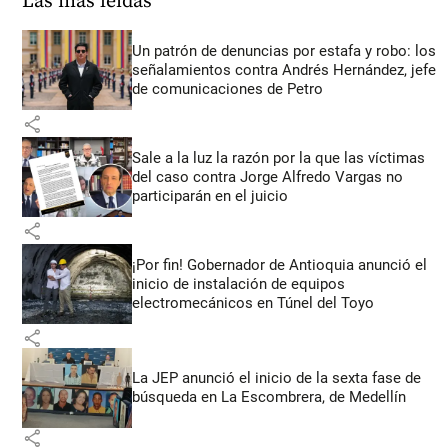
Las más leídas
Un patrón de denuncias por estafa y robo: los
señalamientos contra Andrés Hernández, jefe
de comunicaciones de Petro
share
Sale a la luz la razón por la que las víctimas
del caso contra Jorge Alfredo Vargas no
participarán en el juicio
share
¡Por fin! Gobernador de Antioquia anunció el
inicio de instalación de equipos
electromecánicos en Túnel del Toyo
share
La JEP anunció el inicio de la sexta fase de
búsqueda en La Escombrera, de Medellín
share