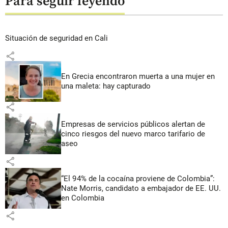
Para seguir leyendo
Situación de seguridad en Cali
share
En Grecia encontraron muerta a una mujer en
una maleta: hay capturado
share
Empresas de servicios públicos alertan de
cinco riesgos del nuevo marco tarifario de
aseo
share
“El 94% de la cocaína proviene de Colombia”:
Nate Morris, candidato a embajador de EE. UU.
en Colombia
share