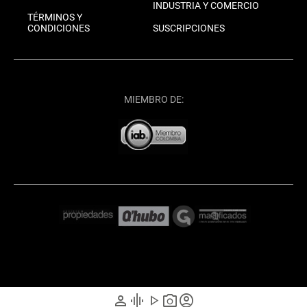
INDUSTRIA Y COMERCIO
TÉRMINOS Y
CONDICIONES
SUSCRIPCIONES
MIEMBRO DE:
person
graphic_eq
play_arrow
photo_camera
account_circle