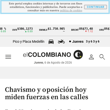
Este portal emplea cookies internas y de terceros con fines
estadísticos, funcionales y publicitarios. Puede aceptarlas o
CONTINUAR
consultar más en nuestra
politica de cookies
 %
$386,1273
$1.750.905
US$73,48
US$33
UVR
SMMLV
BRENT
ORO
Cintillo
05
▲ 0.03
—
▼ 1.12
de
Pico y Placa Medellín
Jueves
3 y 6
3 y 6
indicadores
económicos
menu
person
search
Colombia
Jueves
, 6 de Agosto de 2026
Chavismo y oposición hoy
miden fuerzas en las calles