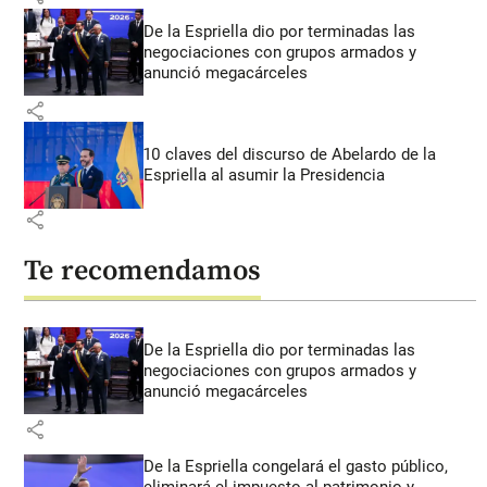
De la Espriella dio por terminadas las
negociaciones con grupos armados y
anunció megacárceles
share
10 claves del discurso de Abelardo de la
Espriella al asumir la Presidencia
share
Te recomendamos
De la Espriella dio por terminadas las
negociaciones con grupos armados y
anunció megacárceles
share
De la Espriella congelará el gasto público,
eliminará el impuesto al patrimonio y