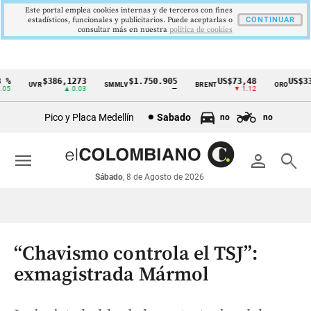
Este portal emplea cookies internas y de terceros con fines
estadísticos, funcionales y publicitarios. Puede aceptarlas o
CONTINUAR
consultar más en nuestra
politica de cookies
$386,1273
$1.750.905
US$73,48
US$3342
UVR
SMMLV
BRENT
ORO
Cintillo
▲ 0.03
—
▼ 1.12
▲ 
de
Pico y Placa Medellín
Sabado
no
no
indicadores
económicos
menu
person
search
Colombia
Sábado
, 8 de Agosto de 2026
“Chavismo controla el TSJ”:
exmagistrada Mármol