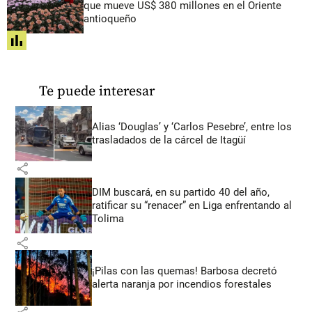
que mueve US$ 380 millones en el Oriente
antioqueño
share
Te puede interesar
Alias ‘Douglas’ y ‘Carlos Pesebre’, entre los
trasladados de la cárcel de Itagüí
share
DIM buscará, en su partido 40 del año,
ratificar su “renacer” en Liga enfrentando al
Tolima
share
¡Pilas con las quemas! Barbosa decretó
alerta naranja por incendios forestales