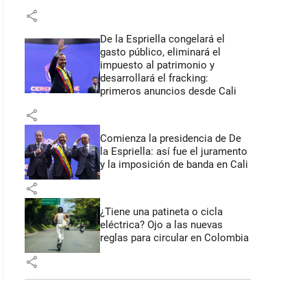
share
De la Espriella congelará el
gasto público, eliminará el
impuesto al patrimonio y
desarrollará el fracking:
primeros anuncios desde Cali
share
Comienza la presidencia de De
la Espriella: así fue el juramento
y la imposición de banda en Cali
share
¿Tiene una patineta o cicla
eléctrica? Ojo a las nuevas
reglas para circular en Colombia
share