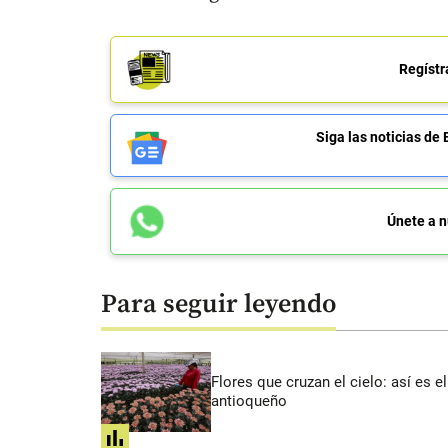
Regístr
Siga las noticias 
Únete a n
Para seguir leyendo
Flores que cruzan el cielo: así es
antioqueño
share