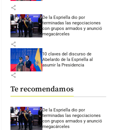
share
De la Espriella dio por
terminadas las negociaciones
con grupos armados y anunció
megacárceles
share
10 claves del discurso de
Abelardo de la Espriella al
asumir la Presidencia
share
Te recomendamos
De la Espriella dio por
terminadas las negociaciones
con grupos armados y anunció
megacárceles