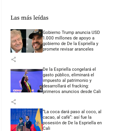
Las más leídas
Gobierno Trump anuncia USD
1.000 millones de apoyo a
gobierno de De la Espriella y
promete revisar aranceles
share
De la Espriella congelará el
gasto público, eliminará el
impuesto al patrimonio y
desarrollará el fracking:
primeros anuncios desde Cali
share
“La coca dará paso al coco, al
cacao, al café”: así fue la
posesión de De la Espriella en
Cali