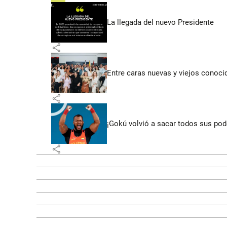
La llegada del nuevo Presidente
share
Entre caras nuevas y viejos conoci
share
¡Gokú volvió a sacar todos sus po
share