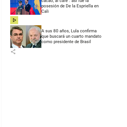
cacao, al café”: así fue la
posesión de De la Espriella en
Cali
share
A sus 80 años, Lula confirma
que buscará un cuarto mandato
como presidente de Brasil
share