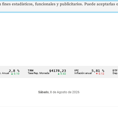
 fines estadísticos, funcionales y publicitarios. Puede aceptarlas
2,8 %
$4178,23
5,81 %
TRM
IPC
DTF
Tasa Rep. Moneda
Inflación anual
Dep. Término
▲ 0.10
▲ 0.42
▼ 0.12
Sábado
, 8 de Agosto de 2026