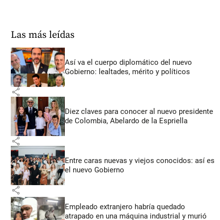
Las más leídas
Así va el cuerpo diplomático del nuevo
Gobierno: lealtades, mérito y políticos
share
Diez claves para conocer al nuevo presidente
de Colombia, Abelardo de la Espriella
share
Entre caras nuevas y viejos conocidos: así es
el nuevo Gobierno
share
Empleado extranjero habría quedado
atrapado en una máquina industrial y murió