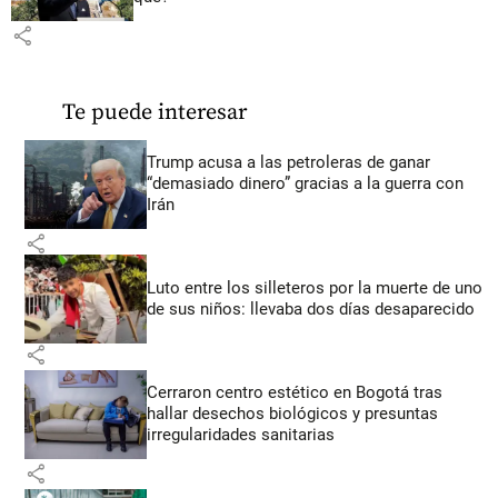
share
Te puede interesar
Trump acusa a las petroleras de ganar
“demasiado dinero” gracias a la guerra con
Irán
share
Luto entre los silleteros por la muerte de uno
de sus niños: llevaba dos días desaparecido
share
Cerraron centro estético en Bogotá tras
hallar desechos biológicos y presuntas
irregularidades sanitarias
share