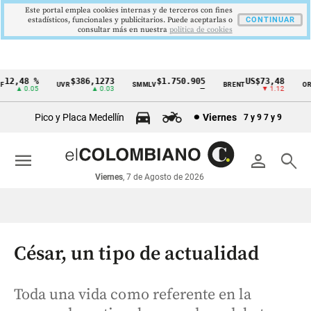
Este portal emplea cookies internas y de terceros con fines
estadísticos, funcionales y publicitarios. Puede aceptarlas o
CONTINUAR
consultar más en nuestra
politica de cookies
2,48 %
$386,1273
$1.750.905
US$73,48
UVR
SMMLV
BRENT
ORO
Cintillo
▲ 0.05
▲ 0.03
—
▼ 1.12
de
Pico y Placa Medellín
Viernes
7 y 9
7 y 9
indicadores
económicos
menu
person
search
Colombia
Viernes
, 7 de Agosto de 2026
César, un tipo de actualidad
Toda una vida como referente en la