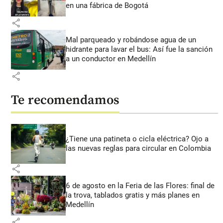
en una fábrica de Bogotá
share
Mal parqueado y robándose agua de un
hidrante para lavar el bus: Así fue la sanción
a un conductor en Medellín
share
Te recomendamos
¿Tiene una patineta o cicla eléctrica? Ojo a
las nuevas reglas para circular en Colombia
share
6 de agosto en la Feria de las Flores: final de
la trova, tablados gratis y más planes en
Medellín
share