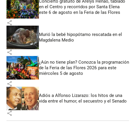
Concierto gratuito de Arelys Henao, tablado
en el Centro y recorridos por Santa Elena
este 6 de agosto en la Feria de las Flores
share
Murió la bebé hipopótamo rescatada en el
Magdalena Medio
share
¿Aún no tiene plan? Conozca la programación
de la Feria de las Flores 2026 para este
miércoles 5 de agosto
share
Adiós a Alfonso Lizarazo: los hitos de una
vida entre el humor, el secuestro y el Senado
share