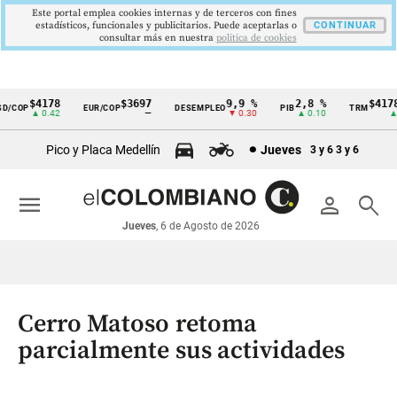
Este portal emplea cookies internas y de terceros con fines
estadísticos, funcionales y publicitarios. Puede aceptarlas o
CONTINUAR
consultar más en nuestra
politica de cookies
$4178
$3697
9,9 %
2,8 %
$4178,
COP
EUR/COP
DESEMPLEO
PIB
TRM
Cintillo
▲ 0.42
—
▼ 0.30
▲ 0.10
▲ 0.
de
Pico y Placa Medellín
Jueves
3 y 6
3 y 6
indicadores
económicos
menu
person
search
Colombia
Jueves
, 6 de Agosto de 2026
Cerro Matoso retoma
parcialmente sus actividades