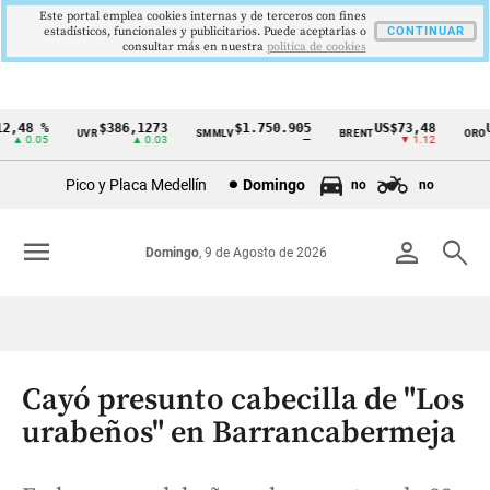
Este portal emplea cookies internas y de terceros con fines
estadísticos, funcionales y publicitarios. Puede aceptarlas o
CONTINUAR
consultar más en nuestra
politica de cookies
,48 %
$386,1273
$1.750.905
US$73,48
US
UVR
SMMLV
BRENT
ORO
Cintillo
▲ 0.05
▲ 0.03
—
▼ 1.12
de
Pico y Placa Medellín
Domingo
no
no
indicadores
económicos
menu
person
search
Domingo
, 9 de Agosto de 2026
Colombia
Cayó presunto cabecilla de "Los
urabeños" en Barrancabermeja