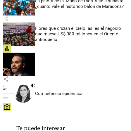
La pelota de la ‘Mano de Dios’ sale a subasta:
¿cuánto vale el histórico balón de Maradona?
share
Flores que cruzan el cielo: así es el negocio
que mueve US$ 380 millones en el Oriente
antioqueño
share
share
Competencia epidémica
share
Te puede interesar