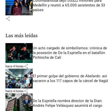
Colombiamoda dejó US$22 millones para
Medellín y reunió a 65.000 asistentes de 53
países
share
Las más leídas
Un acto cargado de simbolismos: crónica de
la posesión de De la Espriella en el batallón
Pichincha de Cali
share
hace 4 horas
El primer golpe del gobierno de Abelardo: así
sacaron a los 117 capos de la cárcel de Itagüí
share
hace 4 horas
De la Espriella nombra director de la Dian:
Andrés Felipe Velásquez asumirá el cargo