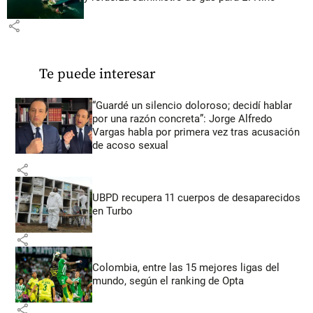
share
Te puede interesar
“Guardé un silencio doloroso; decidí hablar
por una razón concreta”: Jorge Alfredo
Vargas habla por primera vez tras acusación
de acoso sexual
share
UBPD recupera 11 cuerpos de desaparecidos
en Turbo
share
Colombia, entre las 15 mejores ligas del
mundo, según el ranking de Opta
share