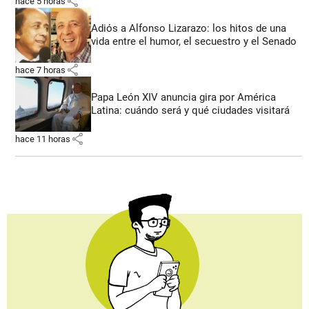
share
hace 5 horas
Adiós a Alfonso Lizarazo: los hitos de una
vida entre el humor, el secuestro y el Senado
share
hace 7 horas
Papa León XIV anuncia gira por América
Latina: cuándo será y qué ciudades visitará
share
hace 11 horas