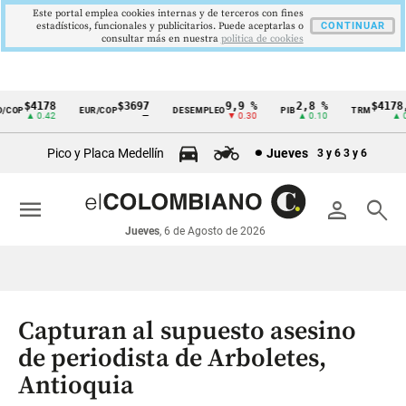
Este portal emplea cookies internas y de terceros con fines
estadísticos, funcionales y publicitarios. Puede aceptarlas o
CONTINUAR
consultar más en nuestra
politica de cookies
$4178
$3697
9,9 %
2,8 %
$4178,
COP
EUR/COP
DESEMPLEO
PIB
TRM
Cintillo
▲ 0.42
—
▼ 0.30
▲ 0.10
▲ 0.
de
Pico y Placa Medellín
Jueves
3 y 6
3 y 6
indicadores
económicos
menu
person
search
Colombia
Jueves
, 6 de Agosto de 2026
Capturan al supuesto asesino
de periodista de Arboletes,
Antioquia