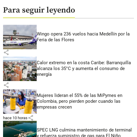
Para seguir leyendo
Wingo opera 236 vuelos hacia Medellín por la
Feria de las Flores
share
Calor extremo en la costa Caribe: Barranquilla
alcanza los 35°C y aumenta el consumo de
energía
share
Mujeres lideran el 55% de las MiPymes en
Colombia, pero pierden poder cuando las
empresas crecen
share
hace 10 horas
SPEC LNG culmina mantenimiento de terminal
y refuerza suministro de gas para El Niño