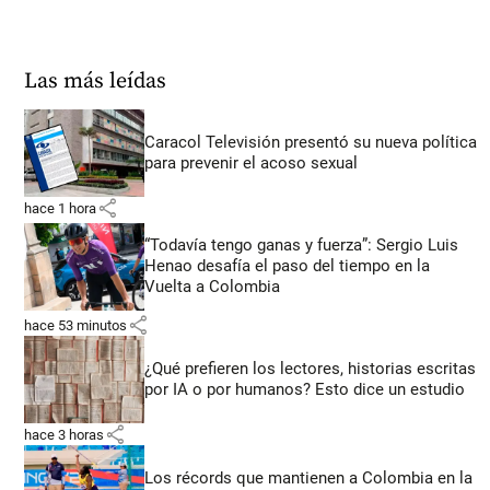
Las más leídas
Caracol Televisión presentó su nueva política
para prevenir el acoso sexual
share
hace 1 hora
“Todavía tengo ganas y fuerza”: Sergio Luis
Henao desafía el paso del tiempo en la
Vuelta a Colombia
share
hace 53 minutos
¿Qué prefieren los lectores, historias escritas
por IA o por humanos? Esto dice un estudio
share
hace 3 horas
Los récords que mantienen a Colombia en la