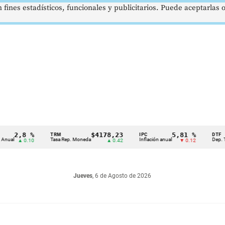
 fines estadísticos, funcionales y publicitarios. Puede aceptarlas
2,8 %
$4178,23
5,81 %
TRM
IPC
DTF
Tasa Rep. Moneda
Inflación anual
Dep. Término
▲ 0.10
▲ 0.42
▼ 0.12
Jueves
, 6 de Agosto de 2026