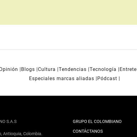
Opinión
Blogs
Cultura
Tendencias
Tecnología
Entret
Especiales marcas aliadas
Pódcast
NO S.A.S
GRUPO EL COLOMBIANO
CONTÁCTANOS
o, Antioquia, Colombia.