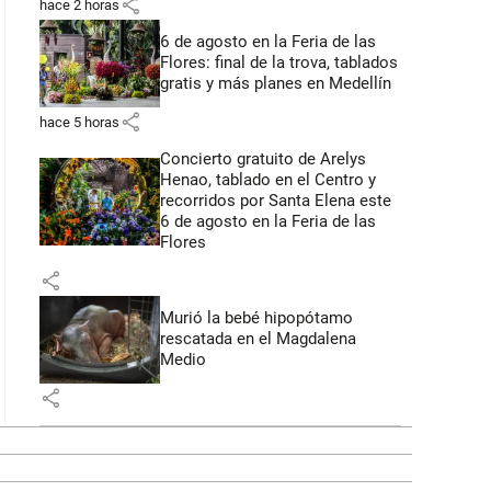
share
hace 2 horas
6 de agosto en la Feria de las
Flores: final de la trova, tablados
gratis y más planes en Medellín
share
hace 5 horas
Concierto gratuito de Arelys
Henao, tablado en el Centro y
recorridos por Santa Elena este
6 de agosto en la Feria de las
Flores
share
Murió la bebé hipopótamo
rescatada en el Magdalena
Medio
share