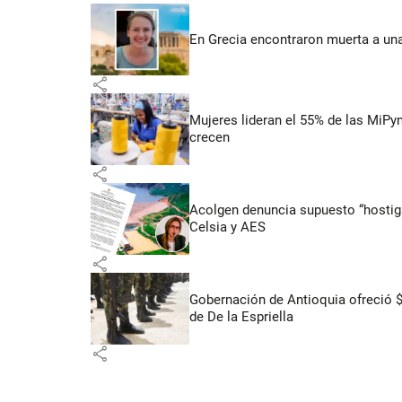
En Grecia encontraron muerta a un
share
Mujeres lideran el 55% de las MiP
crecen
share
Acolgen denuncia supuesto “hostigam
Celsia y AES
share
Gobernación de Antioquia ofreció 
de De la Espriella
share