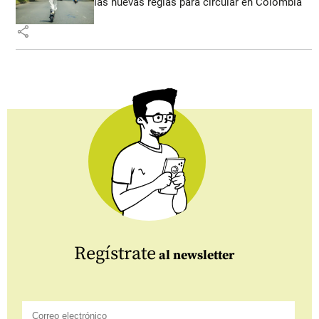
las nuevas reglas para circular en Colombia
share
Regístrate
al newsletter