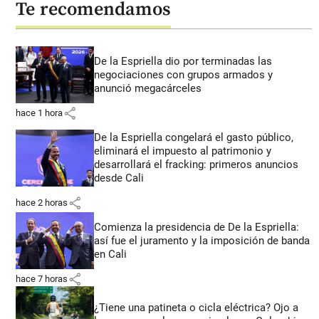
Te recomendamos
De la Espriella dio por terminadas las
negociaciones con grupos armados y
anunció megacárceles
share
hace 1 hora
De la Espriella congelará el gasto público,
eliminará el impuesto al patrimonio y
desarrollará el fracking: primeros anuncios
desde Cali
share
hace 2 horas
Comienza la presidencia de De la Espriella:
así fue el juramento y la imposición de banda
en Cali
share
hace 7 horas
¿Tiene una patineta o cicla eléctrica? Ojo a