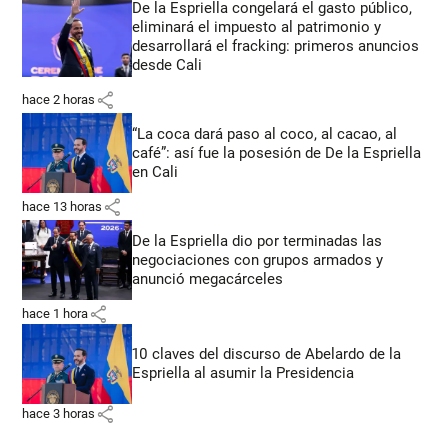
De la Espriella congelará el gasto público,
eliminará el impuesto al patrimonio y
desarrollará el fracking: primeros anuncios
desde Cali
share
hace 2 horas
“La coca dará paso al coco, al cacao, al
café”: así fue la posesión de De la Espriella
en Cali
share
hace 13 horas
De la Espriella dio por terminadas las
negociaciones con grupos armados y
anunció megacárceles
share
hace 1 hora
10 claves del discurso de Abelardo de la
Espriella al asumir la Presidencia
share
hace 3 horas