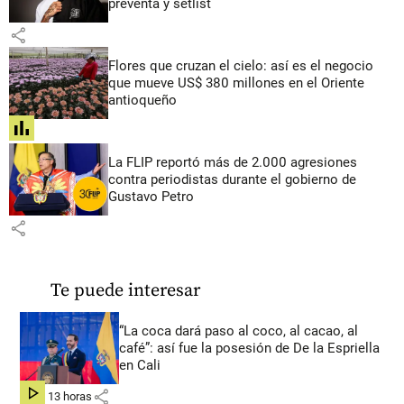
preventa y setlist
share
Flores que cruzan el cielo: así es el negocio
que mueve US$ 380 millones en el Oriente
antioqueño
share
La FLIP reportó más de 2.000 agresiones
contra periodistas durante el gobierno de
Gustavo Petro
share
Te puede interesar
“La coca dará paso al coco, al cacao, al
café”: así fue la posesión de De la Espriella
en Cali
share
hace 13 horas