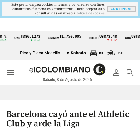
Este portal emplea cookies internas y de terceros con fines
estadísticos, funcionales y publicitarios. Puede aceptarlas o
CONTINUAR
consultar más en nuestra
politica de cookies
%
$386,1273
$1.750.905
US$73,48
US$334
UVR
SMMLV
BRENT
ORO
Cintillo
05
▲ 0.03
—
▼ 1.12
de
Pico y Placa Medellín
Sabado
no
no
indicadores
económicos
menu
person
search
Colombia
Sábado
, 8 de Agosto de 2026
Barcelona cayó ante el Athletic
Club y arde la Liga