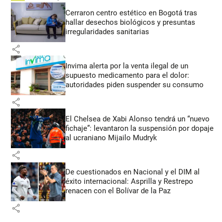
Cerraron centro estético en Bogotá tras
hallar desechos biológicos y presuntas
irregularidades sanitarias
share
Invima alerta por la venta ilegal de un
supuesto medicamento para el dolor:
autoridades piden suspender su consumo
share
El Chelsea de Xabi Alonso tendrá un “nuevo
fichaje”: levantaron la suspensión por dopaje
al ucraniano Mijailo Mudryk
share
De cuestionados en Nacional y el DIM al
éxito internacional: Asprilla y Restrepo
renacen con el Bolívar de la Paz
share