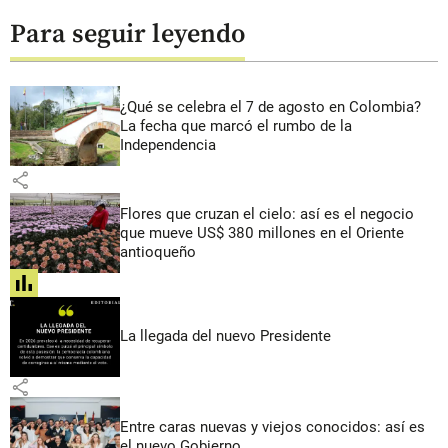
Para seguir leyendo
¿Qué se celebra el 7 de agosto en Colombia?
La fecha que marcó el rumbo de la
Independencia
share
Flores que cruzan el cielo: así es el negocio
que mueve US$ 380 millones en el Oriente
antioqueño
share
La llegada del nuevo Presidente
share
Entre caras nuevas y viejos conocidos: así es
el nuevo Gobierno