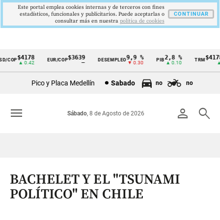
Este portal emplea cookies internas y de terceros con fines
estadísticos, funcionales y publicitarios. Puede aceptarlas o
CONTINUAR
consultar más en nuestra
politica de cookies
$4178
$3639
9,9 %
2,8 %
$4178,
/COP
EUR/COP
DESEMPLEO
PIB
TRM
Cintillo
▲ 0.42
—
▼ 0.30
▲ 0.10
▲ 0.
de
Pico y Placa Medellín
Sabado
no
no
indicadores
económicos
menu
person
search
Sábado
, 8 de Agosto de 2026
Colombia
BACHELET Y EL "TSUNAMI
POLÍTICO" EN CHILE