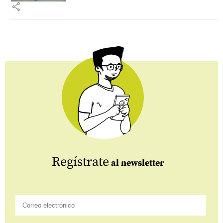
share
Regístrate
al newsletter