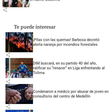
share
Te puede interesar
¡Pilas con las quemas! Barbosa decretó
alerta naranja por incendios forestales
share
DIM buscará, en su partido 40 del año,
ratificar su “renacer” en Liga enfrentando al
Tolima
share
Condenaron a médico por abusar de joven en
consultorio del centro de Medellín
share