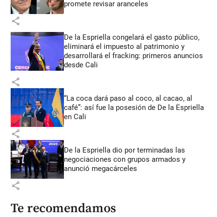
promete revisar aranceles
share
De la Espriella congelará el gasto público,
eliminará el impuesto al patrimonio y
desarrollará el fracking: primeros anuncios
desde Cali
share
“La coca dará paso al coco, al cacao, al
café”: así fue la posesión de De la Espriella
en Cali
share
De la Espriella dio por terminadas las
negociaciones con grupos armados y
anunció megacárceles
share
Te recomendamos