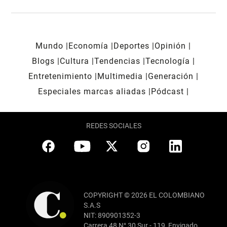
Mundo
Economía
Deportes
Opinión
Blogs
Cultura
Tendencias
Tecnología
Entretenimiento
Multimedia
Generación
Especiales marcas aliadas
Pódcast
REDES SOCIALES
COPYRIGHT © 2026 EL COLOMBIANO
S.A.S
NIT: 890901352-3
Carrera 48 N° 30 Sur - 119, Envigado,