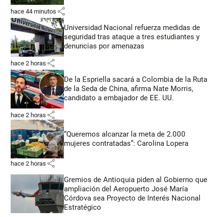
share
hace 44 minutos
Universidad Nacional refuerza medidas de
seguridad tras ataque a tres estudiantes y
denuncias por amenazas
share
hace 2 horas
De la Espriella sacará a Colombia de la Ruta
de la Seda de China, afirma Nate Morris,
candidato a embajador de EE. UU.
share
hace 2 horas
“Queremos alcanzar la meta de 2.000
mujeres contratadas”: Carolina Lopera
share
hace 2 horas
Gremios de Antioquia piden al Gobierno que
ampliación del Aeropuerto José María
Córdova sea Proyecto de Interés Nacional
Estratégico