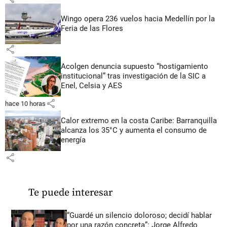
Wingo opera 236 vuelos hacia Medellín por la
Feria de las Flores
share
Acolgen denuncia supuesto “hostigamiento
institucional” tras investigación de la SIC a
Enel, Celsia y AES
share
hace 10 horas
Calor extremo en la costa Caribe: Barranquilla
alcanza los 35°C y aumenta el consumo de
energía
share
Te puede interesar
“Guardé un silencio doloroso; decidí hablar
por una razón concreta”: Jorge Alfredo