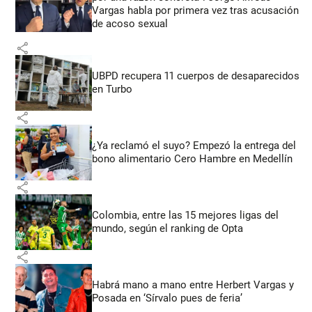
Vargas habla por primera vez tras acusación
de acoso sexual
share
UBPD recupera 11 cuerpos de desaparecidos
en Turbo
share
¿Ya reclamó el suyo? Empezó la entrega del
bono alimentario Cero Hambre en Medellín
share
Colombia, entre las 15 mejores ligas del
mundo, según el ranking de Opta
share
Habrá mano a mano entre Herbert Vargas y
Posada en ‘Sírvalo pues de feria’