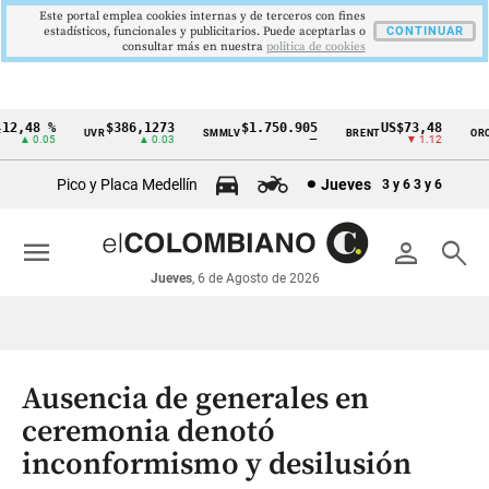
Este portal emplea cookies internas y de terceros con fines
estadísticos, funcionales y publicitarios. Puede aceptarlas o
CONTINUAR
consultar más en nuestra
politica de cookies
2,48 %
$386,1273
$1.750.905
US$73,48
U
UVR
SMMLV
BRENT
ORO
Cintillo
▲ 0.05
▲ 0.03
—
▼ 1.12
de
Pico y Placa Medellín
Jueves
3 y 6
3 y 6
indicadores
económicos
menu
person
search
Colombia
Jueves
, 6 de Agosto de 2026
Ausencia de generales en
ceremonia denotó
inconformismo y desilusión