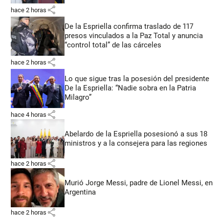
share
hace 2 horas
De la Espriella confirma traslado de 117
presos vinculados a la Paz Total y anuncia
“control total” de las cárceles
share
hace 2 horas
Lo que sigue tras la posesión del presidente
De la Espriella: “Nadie sobra en la Patria
Milagro”
share
hace 4 horas
Abelardo de la Espriella posesionó a sus 18
ministros y a la consejera para las regiones
share
hace 2 horas
Murió Jorge Messi, padre de Lionel Messi, en
Argentina
share
hace 2 horas