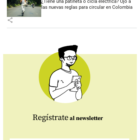
¿Tiene una patineta o cicla eléctrica? Ojo a
las nuevas reglas para circular en Colombia
share
Regístrate
al newsletter