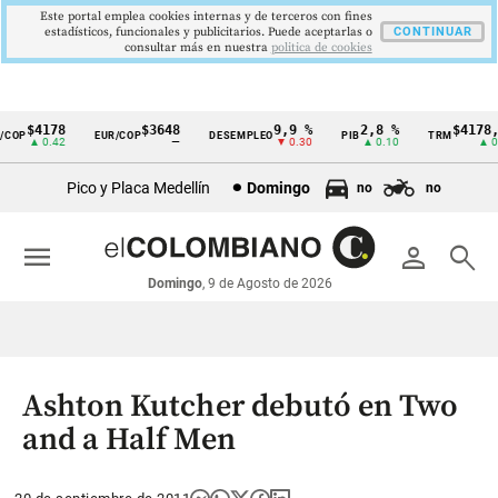
Este portal emplea cookies internas y de terceros con fines
estadísticos, funcionales y publicitarios. Puede aceptarlas o
CONTINUAR
consultar más en nuestra
politica de cookies
$4178
$3648
9,9 %
2,8 %
$4178,2
OP
EUR/COP
DESEMPLEO
PIB
TRM
Cintillo
▲ 0.42
—
▼ 0.30
▲ 0.10
▲ 0.4
de
Pico y Placa Medellín
Domingo
no
no
indicadores
económicos
menu
person
search
Colombia
Domingo
, 9 de Agosto de 2026
Ashton Kutcher debutó en Two
and a Half Men