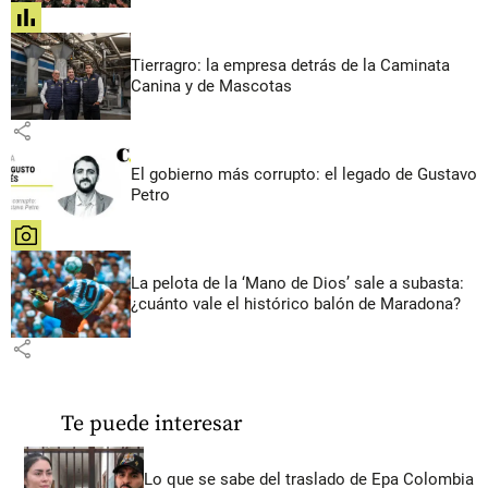
share
Tierragro: la empresa detrás de la Caminata
Canina y de Mascotas
share
El gobierno más corrupto: el legado de Gustavo
Petro
share
La pelota de la ‘Mano de Dios’ sale a subasta:
¿cuánto vale el histórico balón de Maradona?
share
Te puede interesar
Lo que se sabe del traslado de Epa Colombia