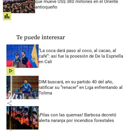
que mueve US$ 380 millones en el Oriente
antioqueño
share
Te puede interesar
“La coca dará paso al coco, al cacao, al
café”: así fue la posesión de De la Espriella
en Cali
share
DIM buscará, en su partido 40 del año,
ratificar su “renacer” en Liga enfrentando al
Tolima
share
¡Pilas con las quemas! Barbosa decretó
alerta naranja por incendios forestales