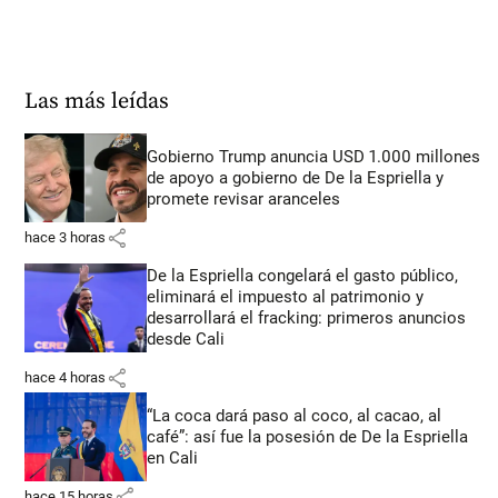
Las más leídas
Gobierno Trump anuncia USD 1.000 millones
de apoyo a gobierno de De la Espriella y
promete revisar aranceles
share
hace 3 horas
De la Espriella congelará el gasto público,
eliminará el impuesto al patrimonio y
desarrollará el fracking: primeros anuncios
desde Cali
share
hace 4 horas
“La coca dará paso al coco, al cacao, al
café”: así fue la posesión de De la Espriella
en Cali
share
hace 15 horas