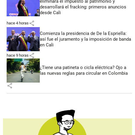
eliminará el impuesto al patrimonio y
desarrollará el fracking: primeros anuncios
desde Cali
share
hace 4 horas
Comienza la presidencia de De la Espriella:
así fue el juramento y la imposición de banda
en Cali
share
hace 9 horas
¿Tiene una patineta o cicla eléctrica? Ojo a
las nuevas reglas para circular en Colombia
share