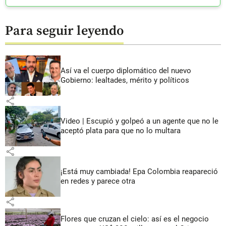
Para seguir leyendo
Así va el cuerpo diplomático del nuevo
Gobierno: lealtades, mérito y políticos
share
Video | Escupió y golpeó a un agente que no le
aceptó plata para que no lo multara
share
¡Está muy cambiada! Epa Colombia reapareció
en redes y parece otra
share
Flores que cruzan el cielo: así es el negocio