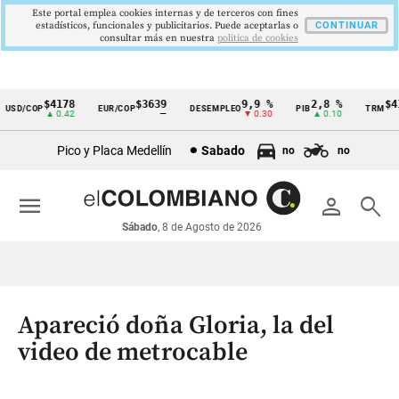
Este portal emplea cookies internas y de terceros con fines
estadísticos, funcionales y publicitarios. Puede aceptarlas o
CONTINUAR
consultar más en nuestra
politica de cookies
$4178
$3639
9,9 %
2,8 %
$417
SD/COP
EUR/COP
DESEMPLEO
PIB
TRM
Cintillo
▲ 0.42
—
▼ 0.30
▲ 0.10
▲
de
Pico y Placa Medellín
Sabado
no
no
indicadores
económicos
menu
person
search
Colombia
Sábado
, 8 de Agosto de 2026
Apareció doña Gloria, la del
video de metrocable