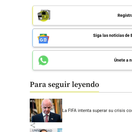
Regístr
Siga las noticias 
Únete a n
Para seguir leyendo
La FIFA intenta superar su crisis co
share