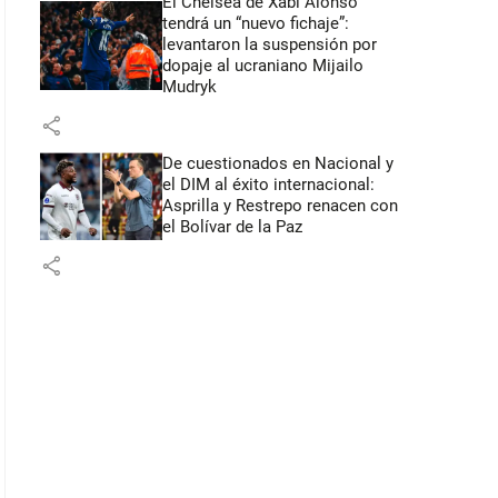
El Chelsea de Xabi Alonso
tendrá un “nuevo fichaje”:
levantaron la suspensión por
dopaje al ucraniano Mijailo
Mudryk
share
De cuestionados en Nacional y
el DIM al éxito internacional:
Asprilla y Restrepo renacen con
el Bolívar de la Paz
share