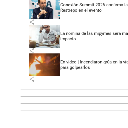
Conexión Summit 2026 confirma la 
Restrepo en el evento
share
La nómina de las mipymes será más
impacto
share
En video | Incendiaron grúa en la v
para golpearlos
share