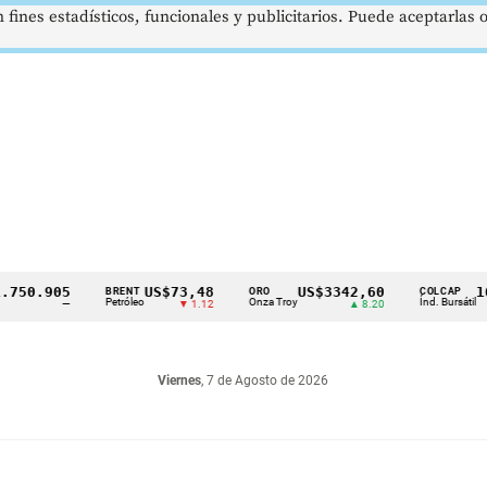
 fines estadísticos, funcionales y publicitarios. Puede aceptarlas
0.905
US$73,48
US$3342,60
1621
BRENT
ORO
COLCAP
Petróleo
Onza Troy
Índ. Bursátil
—
▼ 1.12
▲ 8.20
Viernes
, 7 de Agosto de 2026