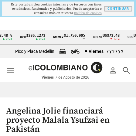
Este portal emplea cookies internas y de terceros con fines
estadísticos, funcionales y publicitarios. Puede aceptarlas o
CONTINUAR
consultar más en nuestra
politica de cookies
48 %
$386,1273
$1.750.905
US$73,48
US$
UVR
SMMLV
BRENT
ORO
Cintillo
 0.05
▲ 0.03
—
▼ 1.12
de
Pico y Placa Medellín
Viernes
7 y 9
7 y 9
indicadores
económicos
menu
person
search
Colombia
Viernes
, 7 de Agosto de 2026
Angelina Jolie financiará
proyecto Malala Ysufzai en
Pakistán