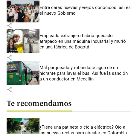
Entre caras nuevas y viejos conocidos: así es
el nuevo Gobierno
share
Empleado extranjero habría quedado
atrapado en una máquina industrial y murió
en una fábrica de Bogotá
share
Mal parqueado y robándose agua de un
hidrante para lavar el bus: Así fue la sanción
a un conductor en Medellín
share
Te recomendamos
¿Tiene una patineta o cicla eléctrica? Ojo a
las nuevas reglas para circular en Colombia