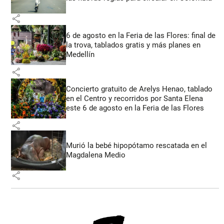
share
6 de agosto en la Feria de las Flores: final de
la trova, tablados gratis y más planes en
Medellín
share
Concierto gratuito de Arelys Henao, tablado
en el Centro y recorridos por Santa Elena
este 6 de agosto en la Feria de las Flores
share
Murió la bebé hipopótamo rescatada en el
Magdalena Medio
share