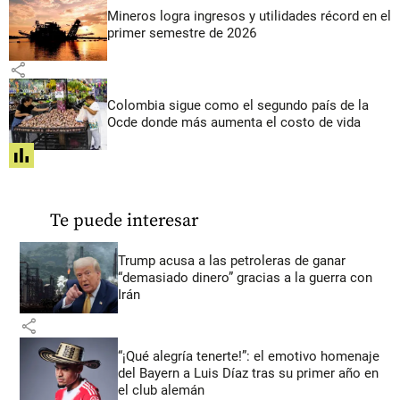
Mineros logra ingresos y utilidades récord en el
primer semestre de 2026
share
Colombia sigue como el segundo país de la
Ocde donde más aumenta el costo de vida
share
Te puede interesar
Trump acusa a las petroleras de ganar
“demasiado dinero” gracias a la guerra con
Irán
share
“¡Qué alegría tenerte!”: el emotivo homenaje
del Bayern a Luis Díaz tras su primer año en
el club alemán