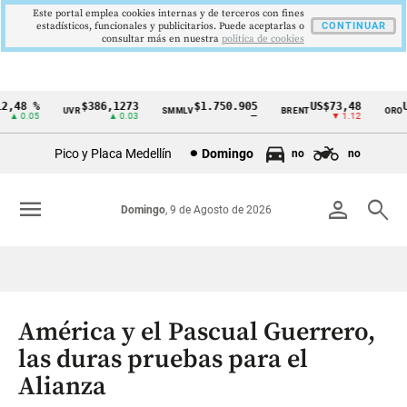
Este portal emplea cookies internas y de terceros con fines
estadísticos, funcionales y publicitarios. Puede aceptarlas o
CONTINUAR
consultar más en nuestra
politica de cookies
,48 %
$386,1273
$1.750.905
US$73,48
US
UVR
SMMLV
BRENT
ORO
Cintillo
▲ 0.05
▲ 0.03
—
▼ 1.12
de
Pico y Placa Medellín
Domingo
no
no
indicadores
económicos
menu
person
search
Domingo
, 9 de Agosto de 2026
Colombia
América y el Pascual Guerrero,
las duras pruebas para el
Alianza