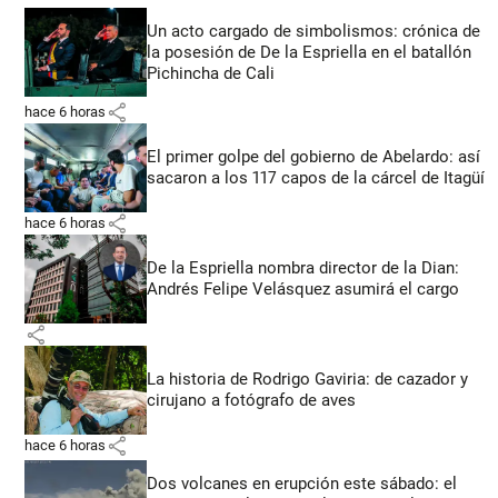
Un acto cargado de simbolismos: crónica de
la posesión de De la Espriella en el batallón
Pichincha de Cali
share
hace 6 horas
El primer golpe del gobierno de Abelardo: así
sacaron a los 117 capos de la cárcel de Itagüí
share
hace 6 horas
De la Espriella nombra director de la Dian:
Andrés Felipe Velásquez asumirá el cargo
share
La historia de Rodrigo Gaviria: de cazador y
cirujano a fotógrafo de aves
share
hace 6 horas
Dos volcanes en erupción este sábado: el