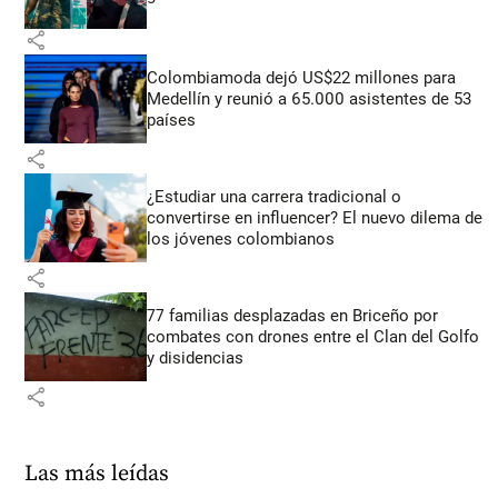
share
Colombiamoda dejó US$22 millones para
Medellín y reunió a 65.000 asistentes de 53
países
share
¿Estudiar una carrera tradicional o
convertirse en influencer? El nuevo dilema de
los jóvenes colombianos
share
77 familias desplazadas en Briceño por
combates con drones entre el Clan del Golfo
y disidencias
share
Las más leídas