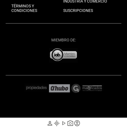
INDUSTRIA Y COMERCIO
TÉRMINOS Y
CONDICIONES
SUSCRIPCIONES
MIEMBRO DE:
person
graphic_eq
play_arrow
photo_camera
account_circle