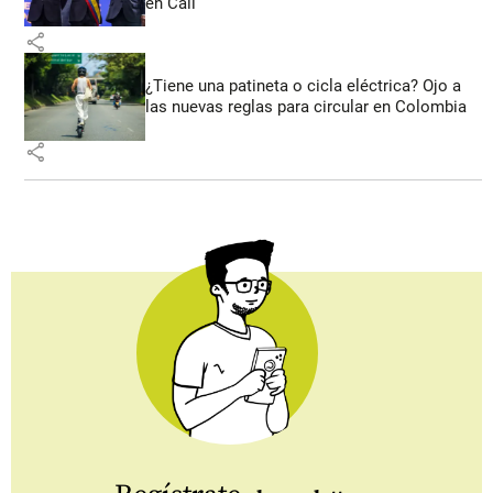
en Cali
share
¿Tiene una patineta o cicla eléctrica? Ojo a
las nuevas reglas para circular en Colombia
share