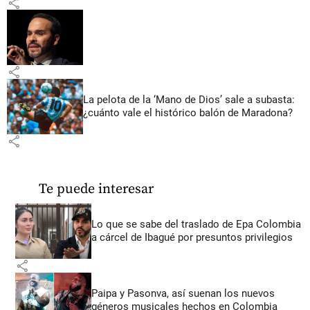
share
share
La pelota de la ‘Mano de Dios’ sale a subasta:
¿cuánto vale el histórico balón de Maradona?
share
Te puede interesar
Lo que se sabe del traslado de Epa Colombia
a cárcel de Ibagué por presuntos privilegios
share
Paipa y Pasonva, así suenan los nuevos
géneros musicales hechos en Colombia