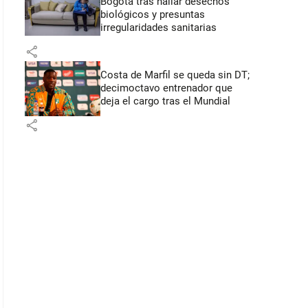
Bogotá tras hallar desechos
biológicos y presuntas
irregularidades sanitarias
share
Costa de Marfil se queda sin DT;
decimoctavo entrenador que
deja el cargo tras el Mundial
share