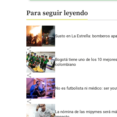
Para seguir leyendo
Susto en La Estrella: bomberos ap
share
Bogotá tiene uno de los 10 mejores
colombiano
share
No es futbolista ni médico: ser yo
share
La nómina de las mipymes será más
impacto