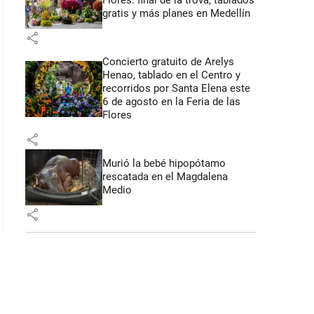
Flores: final de la trova, tablados
gratis y más planes en Medellín
share
Concierto gratuito de Arelys
Henao, tablado en el Centro y
recorridos por Santa Elena este
6 de agosto en la Feria de las
Flores
share
Murió la bebé hipopótamo
rescatada en el Magdalena
Medio
share