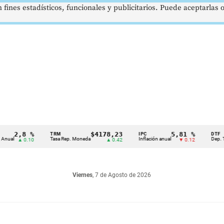
 fines estadísticos, funcionales y publicitarios. Puede aceptarlas
2,8 %
$4178,23
5,81 %
TRM
IPC
DTF
Tasa Rep. Moneda
Inflación anual
Dep. Término 
▲ 0.10
▲ 0.42
▼ 0.12
Viernes
, 7 de Agosto de 2026