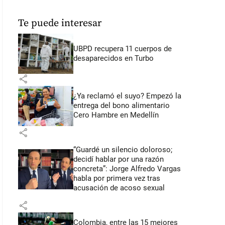
Te puede interesar
UBPD recupera 11 cuerpos de
desaparecidos en Turbo
share
¿Ya reclamó el suyo? Empezó la
entrega del bono alimentario
Cero Hambre en Medellín
share
“Guardé un silencio doloroso;
decidí hablar por una razón
concreta”: Jorge Alfredo Vargas
habla por primera vez tras
acusación de acoso sexual
share
Colombia, entre las 15 mejores