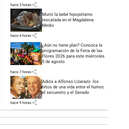
share
hace 3 horas
Murió la bebé hipopótamo
rescatada en el Magdalena
Medio
share
hace 4 horas
¿Aún no tiene plan? Conozca la
programación de la Feria de las
Flores 2026 para este miércoles
5 de agosto
share
hace 7 horas
Adiós a Alfonso Lizarazo: los
hitos de una vida entre el humor,
el secuestro y el Senado
share
hace 9 horas