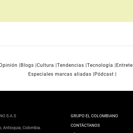
Opinión
Blogs
Cultura
Tendencias
Tecnología
Entret
Especiales marcas aliadas
Pódcast
NO S.A.S
GRUPO EL COLOMBIANO
CONTÁCTANOS
o, Antioquia, Colombia.