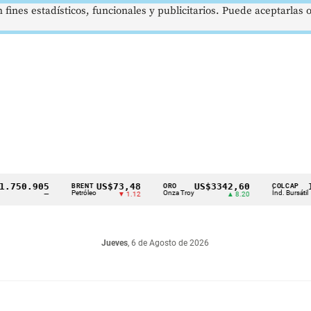
 fines estadísticos, funcionales y publicitarios. Puede aceptarlas
0.905
US$73,48
US$3342,60
1621
BRENT
ORO
COLCAP
Petróleo
Onza Troy
Índ. Bursátil
—
▼ 1.12
▲ 8.20
Jueves
, 6 de Agosto de 2026