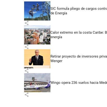
SIC formula pliego de cargos contra
de Energía
share
Calor extremo en la costa Caribe: 
energía
share
Retirar proyecto de inversores priv
Wenger
share
Wingo opera 236 vuelos hacia Medell
share