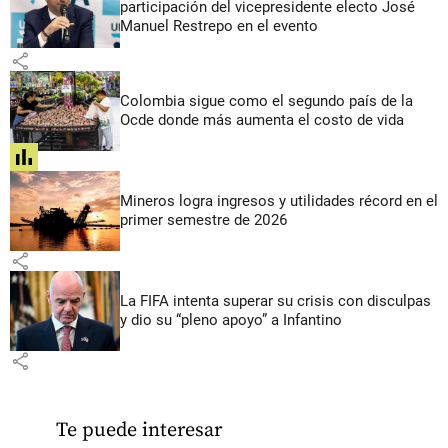
participación del vicepresidente electo José
Manuel Restrepo en el evento
share
Colombia sigue como el segundo país de la
Ocde donde más aumenta el costo de vida
share
Mineros logra ingresos y utilidades récord en el
primer semestre de 2026
share
La FIFA intenta superar su crisis con disculpas
y dio su “pleno apoyo” a Infantino
share
Te puede interesar