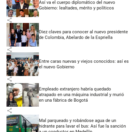
Así va el cuerpo diplomático del nuevo
Gobierno: lealtades, mérito y políticos
share
Diez claves para conocer al nuevo presidente
de Colombia, Abelardo de la Espriella
share
Entre caras nuevas y viejos conocidos: así es
el nuevo Gobierno
share
Empleado extranjero habría quedado
atrapado en una máquina industrial y murió
en una fábrica de Bogotá
share
Mal parqueado y robándose agua de un
hidrante para lavar el bus: Así fue la sanción
a un conductor en Medellín