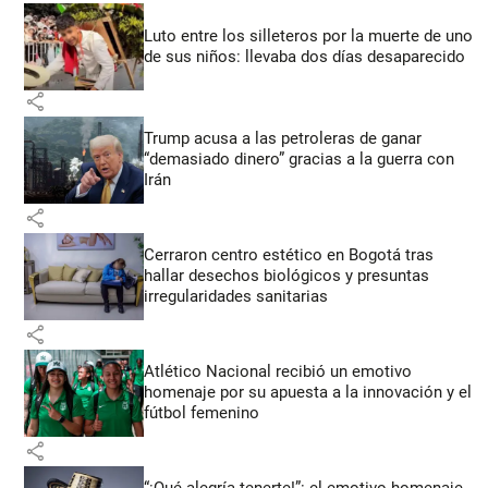
Luto entre los silleteros por la muerte de uno
de sus niños: llevaba dos días desaparecido
share
Trump acusa a las petroleras de ganar
“demasiado dinero” gracias a la guerra con
Irán
share
Cerraron centro estético en Bogotá tras
hallar desechos biológicos y presuntas
irregularidades sanitarias
share
Atlético Nacional recibió un emotivo
homenaje por su apuesta a la innovación y el
fútbol femenino
share