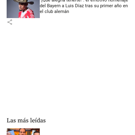
“¡Qué alegría tenerte!”: el emotivo homenaje
del Bayern a Luis Díaz tras su primer año en
el club alemán
share
Las más leídas