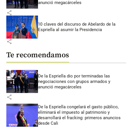
anunció megacárceles
share
10 claves del discurso de Abelardo de la
Espriella al asumir la Presidencia
share
Te recomendamos
De la Espriella dio por terminadas las
negociaciones con grupos armados y
anunció megacárceles
share
De la Espriella congelará el gasto público,
eliminará el impuesto al patrimonio y
desarrollará el fracking: primeros anuncios
desde Cali