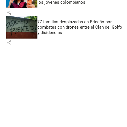
los jóvenes colombianos
share
77 familias desplazadas en Briceño por
combates con drones entre el Clan del Golfo
y disidencias
share