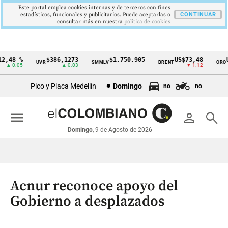
Este portal emplea cookies internas y de terceros con fines
estadísticos, funcionales y publicitarios. Puede aceptarlas o
CONTINUAR
consultar más en nuestra
politica de cookies
,48 %
$386,1273
$1.750.905
US$73,48
US
UVR
SMMLV
BRENT
ORO
Cintillo
▲ 0.05
▲ 0.03
—
▼ 1.12
de
Pico y Placa Medellín
Domingo
no
no
indicadores
económicos
menu
person
search
Colombia
Domingo
, 9 de Agosto de 2026
Acnur reconoce apoyo del
Gobierno a desplazados