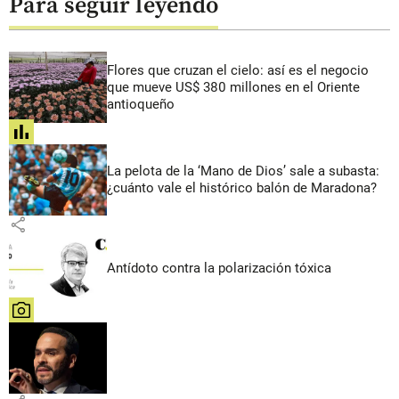
Para seguir leyendo
Flores que cruzan el cielo: así es el negocio
que mueve US$ 380 millones en el Oriente
antioqueño
share
La pelota de la ‘Mano de Dios’ sale a subasta:
¿cuánto vale el histórico balón de Maradona?
share
Antídoto contra la polarización tóxica
share