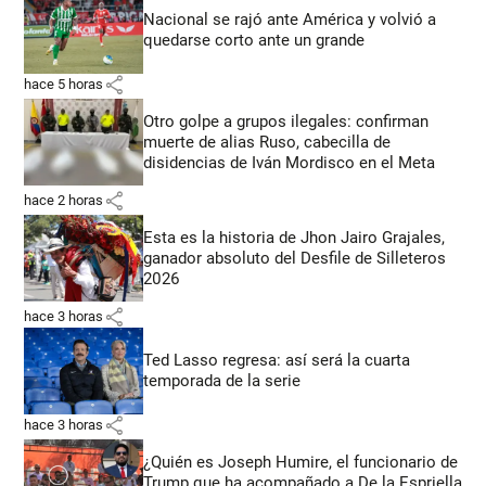
Nacional se rajó ante América y volvió a
quedarse corto ante un grande
share
hace 5 horas
Otro golpe a grupos ilegales: confirman
muerte de alias Ruso, cabecilla de
disidencias de Iván Mordisco en el Meta
share
hace 2 horas
Esta es la historia de Jhon Jairo Grajales,
ganador absoluto del Desfile de Silleteros
2026
share
hace 3 horas
Ted Lasso regresa: así será la cuarta
temporada de la serie
share
hace 3 horas
¿Quién es Joseph Humire, el funcionario de
Trump que ha acompañado a De la Espriella