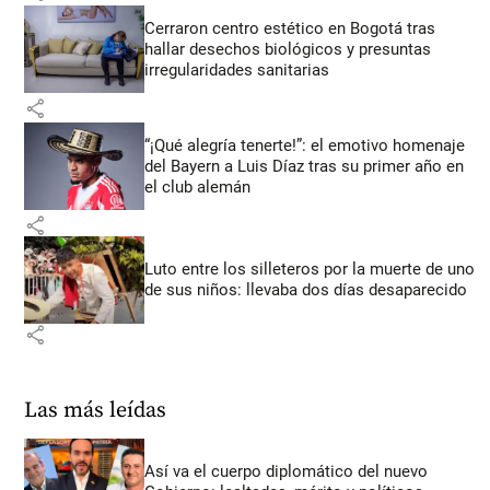
Cerraron centro estético en Bogotá tras
hallar desechos biológicos y presuntas
irregularidades sanitarias
share
“¡Qué alegría tenerte!”: el emotivo homenaje
del Bayern a Luis Díaz tras su primer año en
el club alemán
share
Luto entre los silleteros por la muerte de uno
de sus niños: llevaba dos días desaparecido
share
Las más leídas
Así va el cuerpo diplomático del nuevo