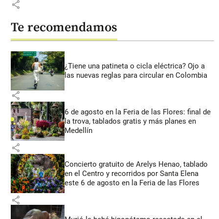
share
Te recomendamos
¿Tiene una patineta o cicla eléctrica? Ojo a
las nuevas reglas para circular en Colombia
share
6 de agosto en la Feria de las Flores: final de
la trova, tablados gratis y más planes en
Medellín
share
Concierto gratuito de Arelys Henao, tablado
en el Centro y recorridos por Santa Elena
este 6 de agosto en la Feria de las Flores
share