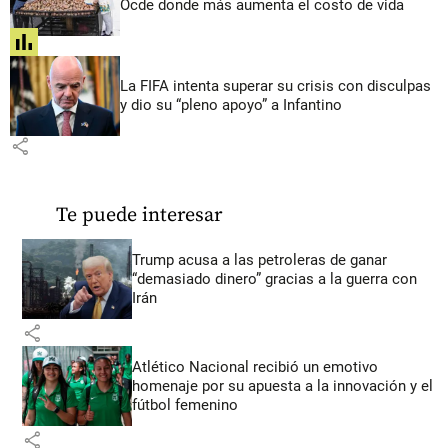
Ocde donde más aumenta el costo de vida
share
La FIFA intenta superar su crisis con disculpas
y dio su “pleno apoyo” a Infantino
share
Te puede interesar
Trump acusa a las petroleras de ganar
“demasiado dinero” gracias a la guerra con
Irán
share
Atlético Nacional recibió un emotivo
homenaje por su apuesta a la innovación y el
fútbol femenino
share