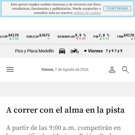
Este portal emplea cookies internas y de terceros con fines
estadísticos, funcionales y publicitarios. Puede aceptarlas o
CONTINUAR
consultar más en nuestra
politica de cookies
$4178
$3672
9,9 %
2,8 %
$4178,2
OP
EUR/COP
DESEMPLEO
PIB
TRM
Cintillo
▲ 0.42
—
▼ 0.30
▲ 0.10
▲ 0.4
de
Pico y Placa Medellín
Viernes
7 y 9
7 y 9
indicadores
económicos
menu
person
search
Viernes
, 7 de Agosto de 2026
Colombia
A correr con el alma en la pista
A partir de las 9:00 a.m. competirán en