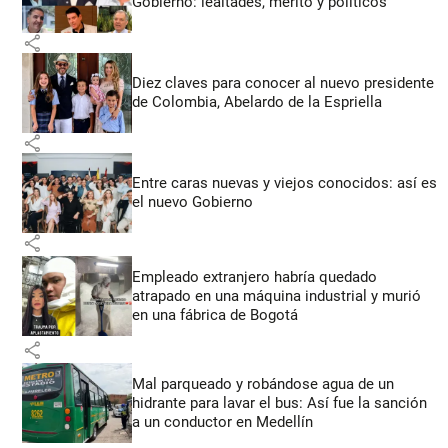
Gobierno: lealtades, mérito y políticos
share
Diez claves para conocer al nuevo presidente
de Colombia, Abelardo de la Espriella
share
Entre caras nuevas y viejos conocidos: así es
el nuevo Gobierno
share
Empleado extranjero habría quedado
atrapado en una máquina industrial y murió
en una fábrica de Bogotá
share
Mal parqueado y robándose agua de un
hidrante para lavar el bus: Así fue la sanción
a un conductor en Medellín