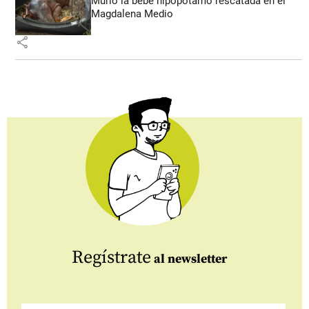
Murió la bebé hipopótamo rescatada en el
Magdalena Medio
share
Regístrate
al newsletter