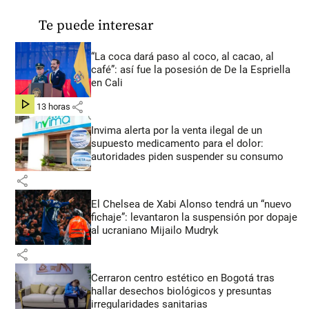
Te puede interesar
“La coca dará paso al coco, al cacao, al
café”: así fue la posesión de De la Espriella
en Cali
share
hace 13 horas
Invima alerta por la venta ilegal de un
supuesto medicamento para el dolor:
autoridades piden suspender su consumo
share
El Chelsea de Xabi Alonso tendrá un “nuevo
fichaje”: levantaron la suspensión por dopaje
al ucraniano Mijailo Mudryk
share
Cerraron centro estético en Bogotá tras
hallar desechos biológicos y presuntas
irregularidades sanitarias