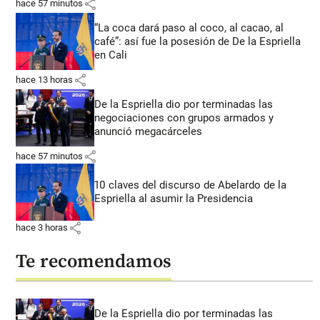
share
hace 57 minutos
“La coca dará paso al coco, al cacao, al
café”: así fue la posesión de De la Espriella
en Cali
share
hace 13 horas
De la Espriella dio por terminadas las
negociaciones con grupos armados y
anunció megacárceles
share
hace 57 minutos
10 claves del discurso de Abelardo de la
Espriella al asumir la Presidencia
share
hace 3 horas
Te recomendamos
De la Espriella dio por terminadas las