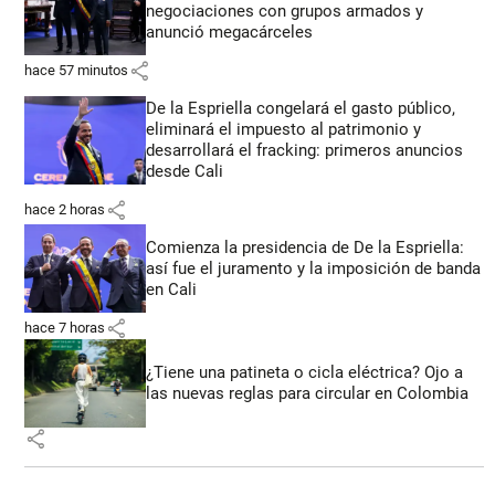
negociaciones con grupos armados y
anunció megacárceles
share
hace 57 minutos
De la Espriella congelará el gasto público,
eliminará el impuesto al patrimonio y
desarrollará el fracking: primeros anuncios
desde Cali
share
hace 2 horas
Comienza la presidencia de De la Espriella:
así fue el juramento y la imposición de banda
en Cali
share
hace 7 horas
¿Tiene una patineta o cicla eléctrica? Ojo a
las nuevas reglas para circular en Colombia
share