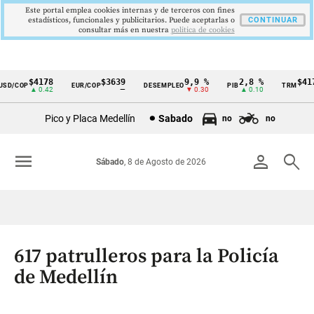
Este portal emplea cookies internas y de terceros con fines
estadísticos, funcionales y publicitarios. Puede aceptarlas o
CONTINUAR
consultar más en nuestra
politica de cookies
$4178
$3639
9,9 %
2,8 %
$4178
D/COP
EUR/COP
DESEMPLEO
PIB
TRM
Cintillo
▲ 0.42
—
▼ 0.30
▲ 0.10
▲ 
de
Pico y Placa Medellín
Sabado
no
no
indicadores
económicos
menu
person
search
Sábado
, 8 de Agosto de 2026
Colombia
617 patrulleros para la Policía
de Medellín