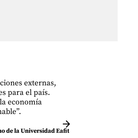
ciones externas,
s para el país.
 la economía
able”.
arrow_forward
Jo
o de la Universidad Eafit