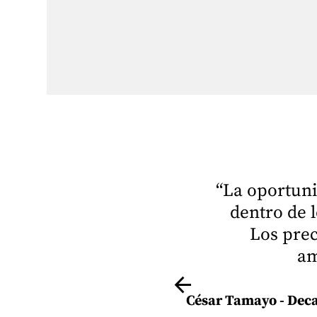
“La oportuni
dentro de l
Los prec
am
arrow_back
César Tamayo - Deca