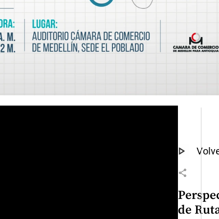
Volve
share
Perspe
de Rut