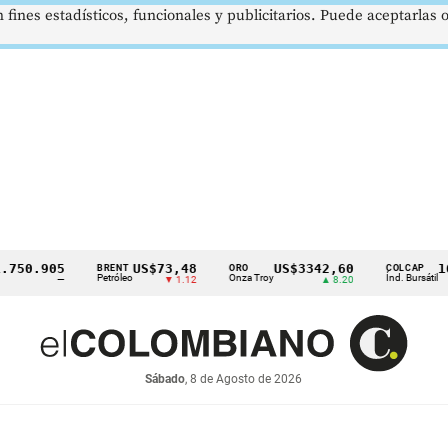
 fines estadísticos, funcionales y publicitarios. Puede aceptarlas
.905
US$73,48
US$3342,60
1621,3
BRENT
ORO
COLCAP
Petróleo
Onza Troy
Índ. Bursátil
—
▼ 1.12
▲ 8.20
Sábado
, 8 de Agosto de 2026