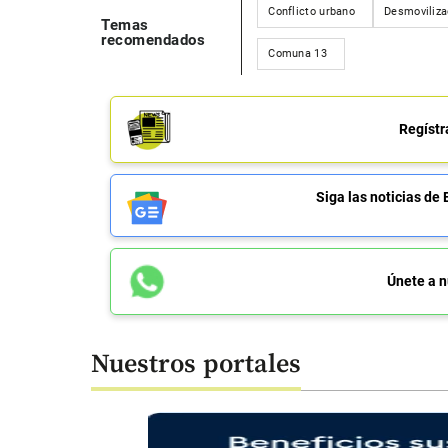
Conflicto urbano
Desmoviliz
Temas
recomendados
Comuna 13
Regístr
Siga las noticias 
Únete a n
Nuestros portales