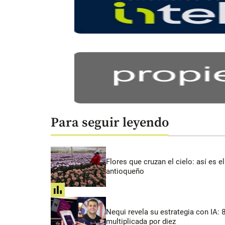
Para seguir leyendo
Flores que cruzan el cielo: así es
antioqueño
share
Nequi revela su estrategia con IA:
multiplicada por diez