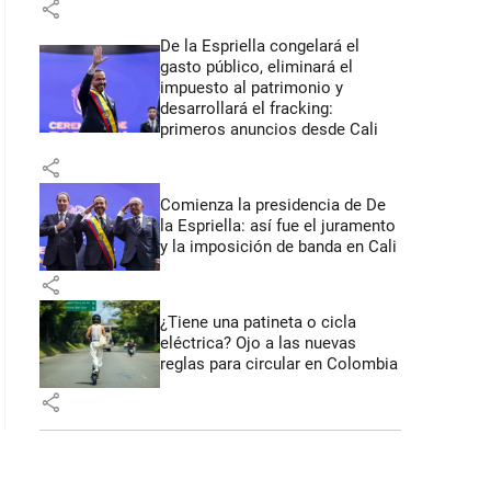
share
De la Espriella congelará el
gasto público, eliminará el
impuesto al patrimonio y
desarrollará el fracking:
primeros anuncios desde Cali
share
Comienza la presidencia de De
la Espriella: así fue el juramento
y la imposición de banda en Cali
share
¿Tiene una patineta o cicla
eléctrica? Ojo a las nuevas
reglas para circular en Colombia
share