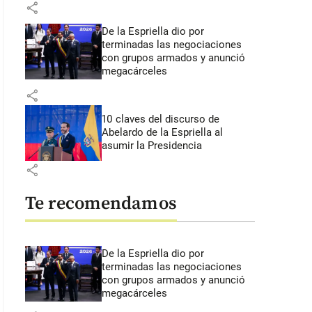
share
De la Espriella dio por
terminadas las negociaciones
con grupos armados y anunció
megacárceles
share
10 claves del discurso de
Abelardo de la Espriella al
asumir la Presidencia
share
Te recomendamos
De la Espriella dio por
terminadas las negociaciones
con grupos armados y anunció
megacárceles