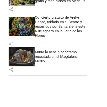
gratis y más planes en Medellín
 52 segundos
share
Concierto gratuito de Arelys
Henao, tablado en el Centro y
recorridos por Santa Elena este
6 de agosto en la Feria de las
Flores
share
Murió la bebé hipopótamo
rescatada en el Magdalena
Medio
share