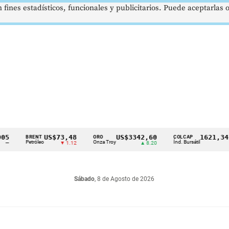
 fines estadísticos, funcionales y publicitarios. Puede aceptarlas
US$73,48
US$3342,60
1621,34 pts
BRENT
ORO
COLCAP
Petróleo
Onza Troy
Índ. Bursátil
▼ 1.12
▲ 8.20
▲ 0.67
Sábado
, 8 de Agosto de 2026