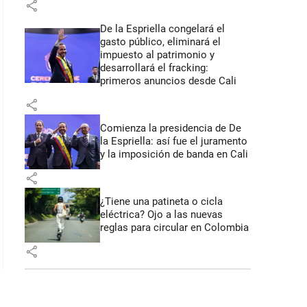
share
De la Espriella congelará el
gasto público, eliminará el
impuesto al patrimonio y
desarrollará el fracking:
primeros anuncios desde Cali
share
Comienza la presidencia de De
la Espriella: así fue el juramento
y la imposición de banda en Cali
share
¿Tiene una patineta o cicla
eléctrica? Ojo a las nuevas
reglas para circular en Colombia
share