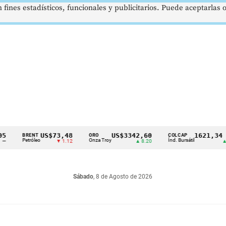
 fines estadísticos, funcionales y publicitarios. Puede aceptarlas
US$73,48
US$3342,60
1621,34 pts
BRENT
ORO
COLCAP
Petróleo
Onza Troy
Índ. Bursátil
▼ 1.12
▲ 8.20
▲ 0.67
Sábado
, 8 de Agosto de 2026