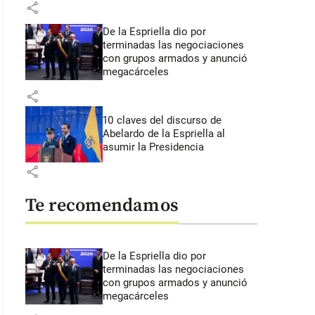
share
De la Espriella dio por
terminadas las negociaciones
con grupos armados y anunció
megacárceles
share
10 claves del discurso de
Abelardo de la Espriella al
asumir la Presidencia
share
Te recomendamos
De la Espriella dio por
terminadas las negociaciones
con grupos armados y anunció
megacárceles