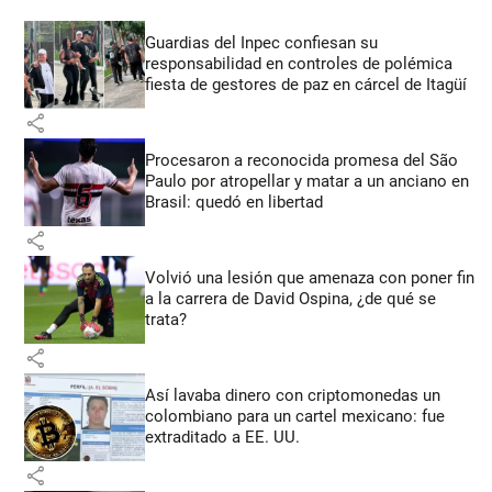
Guardias del Inpec confiesan su
responsabilidad en controles de polémica
fiesta de gestores de paz en cárcel de Itagüí
share
Procesaron a reconocida promesa del São
Paulo por atropellar y matar a un anciano en
Brasil: quedó en libertad
share
Volvió una lesión que amenaza con poner fin
a la carrera de David Ospina, ¿de qué se
trata?
share
Así lavaba dinero con criptomonedas
un
colombiano para un cartel mexicano: fue
extraditado a EE. UU.
share