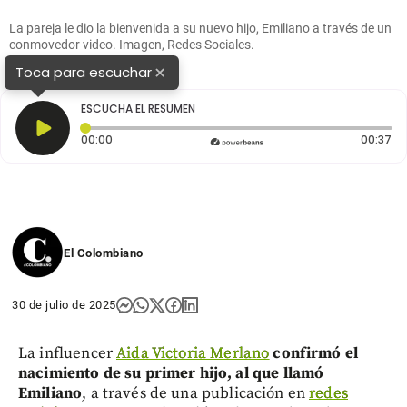
La pareja le dio la bienvenida a su nuevo hijo, Emiliano a través de un
conmovedor video. Imagen, Redes Sociales.
×
Toca para escuchar
ESCUCHA EL RESUMEN
Tiempo transcurrido: 0 segundos
Du
00:00
00:37
El Colombiano
30 de julio de 2025
La influencer
Aida Victoria Merlano
confirmó el
nacimiento de su primer hijo, al que llamó
Emiliano
, a través de una publicación en
redes