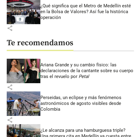
¿Qué significa que el Metro de Medellín esté
en la Bolsa de Valores? Así fue la histórica
operación
share
Te recomendamos
Ariana Grande y su cambio físico: las
declaraciones de la cantante sobre su cuerpo
tras el revuelo por
Petal
share
Perseidas, un eclipse y más fenómenos
astronómicos de agosto visibles desde
Colombia
share
¿Le alcanza para una hamburguesa triple?
Una primera cita en Medellín ya cuesta entre