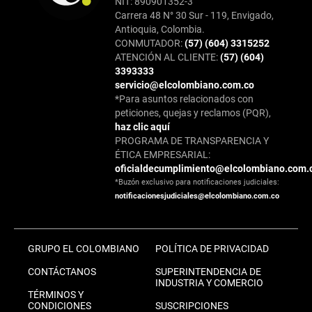
NIT: 890901352-3
Carrera 48 N° 30 Sur - 119, Envigado,
Antioquia, Colombia.
CONMUTADOR:
(57) (604) 3315252
ATENCIÓN AL CLIENTE:
(57) (604)
3393333
servicio@elcolombiano.com.co
*Para asuntos relacionados con
peticiones, quejas y reclamos (PQR),
haz clic aquí
PROGRAMA DE TRANSPARENCIA Y
ÉTICA EMPRESARIAL:
oficialdecumplimiento@elcolombiano.com.
*Buzón exclusivo para notificaciones judiciales:
notificacionesjudiciales@elcolombiano.com.co
GRUPO EL COLOMBIANO
POLÍTICA DE PRIVACIDAD
CONTÁCTANOS
SUPERINTENDENCIA DE
INDUSTRIA Y COMERCIO
TÉRMINOS Y
CONDICIONES
SUSCRIPCIONES