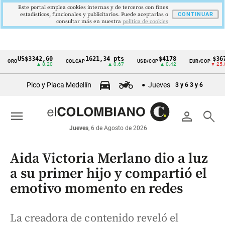
Este portal emplea cookies internas y de terceros con fines
estadísticos, funcionales y publicitarios. Puede aceptarlas o
CONTINUAR
consultar más en nuestra
politica de cookies
US$3342,60
1621,34 pts
$4178
$3672
ORO
COLCAP
USD/COP
EUR/COP
Cintillo
▲ 8.20
▲ 0.67
▲ 0.42
▼ 25.00
de
Pico y Placa Medellín
Jueves
3 y 6
3 y 6
indicadores
económicos
menu
person
search
Colombia
Jueves
, 6 de Agosto de 2026
Aida Victoria Merlano dio a luz
a su primer hijo y compartió el
emotivo momento en redes
La creadora de contenido reveló el