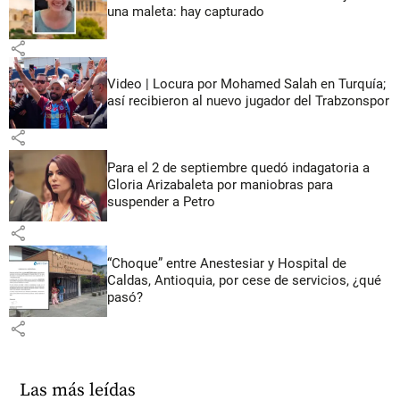
una maleta: hay capturado
share
Video | Locura por Mohamed Salah en Turquía;
así recibieron al nuevo jugador del Trabzonspor
share
Para el 2 de septiembre quedó indagatoria a
Gloria Arizabaleta por maniobras para
suspender a Petro
share
“Choque” entre Anestesiar y Hospital de
Caldas, Antioquia, por cese de servicios, ¿qué
pasó?
share
Las más leídas