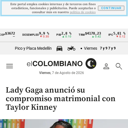
Este portal emplea cookies internas y de terceros con fines
estadísticos, funcionales y publicitarios. Puede aceptarlas o
CONTINUAR
consultar más en nuestra
politica de cookies
$3672
9,9 %
2,8 %
$4178,23
5,81 %
P
DESEMPLEO
PIB
TRM
IPC
Cintillo
—
▼ 0.30
▲ 0.10
▲ 0.42
▼ 0.12
de
Pico y Placa Medellín
Viernes
7 y 9
7 y 9
indicadores
económicos
menu
person
search
Colombia
Viernes
, 7 de Agosto de 2026
Lady Gaga anunció su
compromiso matrimonial con
Taylor Kinney