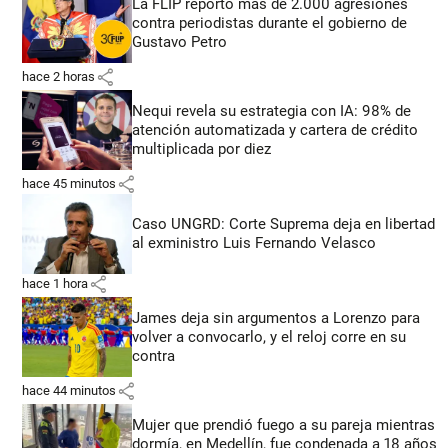
La FLIP reportó más de 2.000 agresiones
contra periodistas durante el gobierno de
Gustavo Petro
share
hace 2 horas
Nequi revela su estrategia con IA: 98% de
atención automatizada y cartera de crédito
multiplicada por diez
share
hace 45 minutos
Caso UNGRD: Corte Suprema deja en libertad
al exministro Luis Fernando Velasco
share
hace 1 hora
James deja sin argumentos a Lorenzo para
volver a convocarlo, y el reloj corre en su
contra
share
hace 44 minutos
Mujer que prendió fuego a su pareja mientras
dormía, en Medellín, fue condenada a 18 años