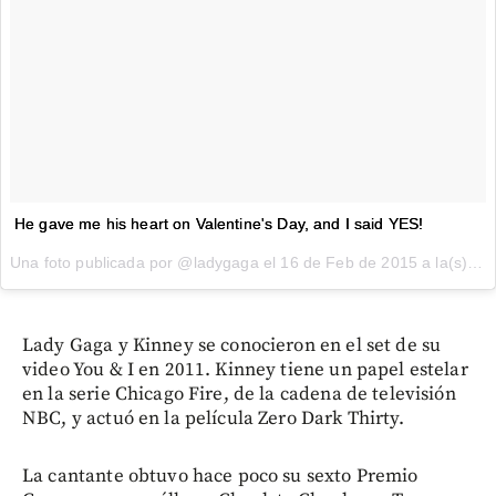
He gave me his heart on Valentine's Day, and I said YES!
Una foto publicada por @ladygaga el
16 de Feb de 2015 a la(s) 1:06 PST
Lady Gaga y Kinney se conocieron en el set de su
video You & I en 2011. Kinney tiene un papel estelar
en la serie Chicago Fire, de la cadena de televisión
NBC, y actuó en la película Zero Dark Thirty.
La cantante obtuvo hace poco su sexto Premio