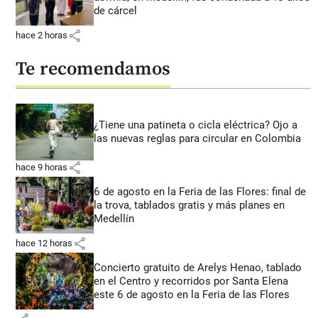
de cárcel
share
hace 2 horas
Te recomendamos
¿Tiene una patineta o cicla eléctrica? Ojo a
las nuevas reglas para circular en Colombia
share
hace 9 horas
6 de agosto en la Feria de las Flores: final de
la trova, tablados gratis y más planes en
Medellín
share
hace 12 horas
Concierto gratuito de Arelys Henao, tablado
en el Centro y recorridos por Santa Elena
este 6 de agosto en la Feria de las Flores