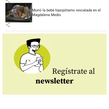
share
Murió la bebé hipopótamo rescatada en el
Magdalena Medio
share
Regístrate al
newsletter