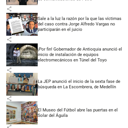
share
Sale a la luz la razón por la que las víctimas
del caso contra Jorge Alfredo Vargas no
participarán en el juicio
share
¡Por fin! Gobernador de Antioquia anunció el
inicio de instalación de equipos
electromecánicos en Túnel del Toyo
share
La JEP anunció el inicio de la sexta fase de
búsqueda en La Escombrera, de Medellín
share
El Museo del Fútbol abre las puertas en el
Solar del Águila
share