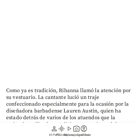
Como ya es tradición, Rihanna llamó la atención por
su vestuario. La cantante lució un traje
confeccionado especialmente para la ocasión por la
diseñadora barbadense Lauren Austin, quien ha
estado detrás de varios de los atuendos que la
artista ha utilizado en ediciones anteriores del
person
graphic_eq
play_arrow
photo_camera
account_circle
carnaval.
Mi Perfil
Pódcast
Reportajes gráficos
Videos
Suscríbete