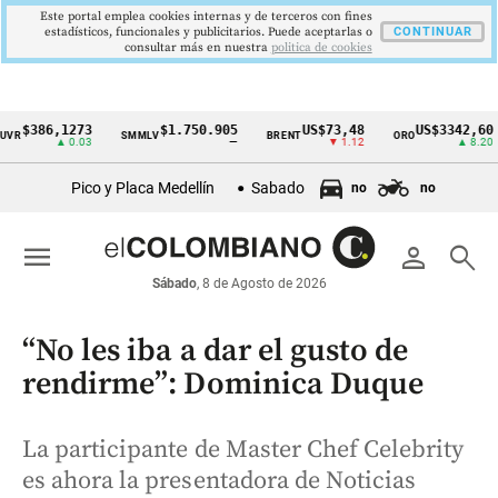
Este portal emplea cookies internas y de terceros con fines
estadísticos, funcionales y publicitarios. Puede aceptarlas o
CONTINUAR
consultar más en nuestra
politica de cookies
86,1273
$1.750.905
US$73,48
US$3342,60
SMMLV
BRENT
ORO
C
Cintillo
▲ 0.03
—
▼ 1.12
▲ 8.20
de
Pico y Placa Medellín
Sabado
no
no
indicadores
económicos
menu
person
search
Colombia
Sábado
, 8 de Agosto de 2026
“No les iba a dar el gusto de
rendirme”: Dominica Duque
La participante de Master Chef Celebrity
es ahora la presentadora de Noticias