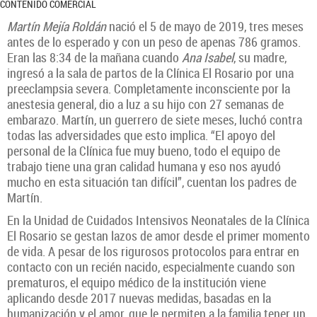
CONTENIDO COMERCIAL
Martín Mejía Roldán
nació el 5 de mayo de 2019, tres meses
antes de lo esperado y con un peso de apenas 786 gramos.
Eran las 8:34 de la mañana cuando
Ana Isabel
, su madre,
ingresó a la sala de partos de la Clínica El Rosario por una
preeclampsia severa. Completamente inconsciente por la
anestesia general, dio a luz a su hijo con 27 semanas de
embarazo. Martín, un guerrero de siete meses, luchó contra
todas las adversidades que esto implica. “El apoyo del
personal de la Clínica fue muy bueno, todo el equipo de
trabajo tiene una gran calidad humana y eso nos ayudó
mucho en esta situación tan difícil”, cuentan los padres de
FOTOS: CORTESÍA
Martín.
En la Unidad de Cuidados Intensivos Neonatales de la Clínica
El Rosario se gestan lazos de amor desde el primer momento
de vida. A pesar de los rigurosos protocolos para entrar en
contacto con un recién nacido, especialmente cuando son
prematuros, el equipo médico de la institución viene
aplicando desde 2017 nuevas medidas, basadas en la
humanización y el amor, que le permiten a la familia tener un