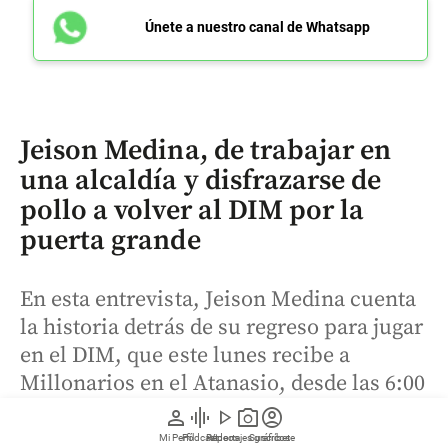
Únete a nuestro canal de Whatsapp
Jeison Medina, de trabajar en
una alcaldía y disfrazarse de
pollo a volver al DIM por la
puerta grande
En esta entrevista, Jeison Medina cuenta
la historia detrás de su regreso para jugar
en el DIM, que este lunes recibe a
Millonarios en el Atanasio, desde las 6:00
p.m.
person
graphic_eq
play_arrow
photo_camera
account_circle
Mi Perfil
Pódcast
Reportajes gráficos
Videos
Suscríbete