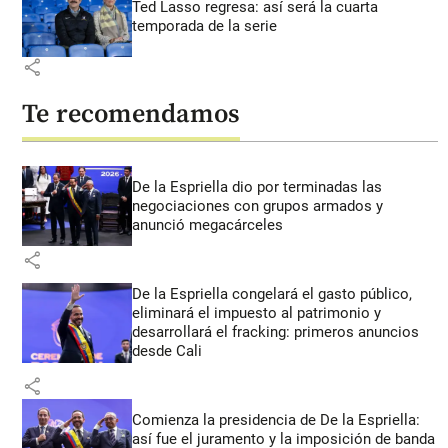
Ted Lasso regresa: así será la cuarta
temporada de la serie
share
Te recomendamos
De la Espriella dio por terminadas las
negociaciones con grupos armados y
anunció megacárceles
share
De la Espriella congelará el gasto público,
eliminará el impuesto al patrimonio y
desarrollará el fracking: primeros anuncios
desde Cali
share
Comienza la presidencia de De la Espriella:
así fue el juramento y la imposición de banda