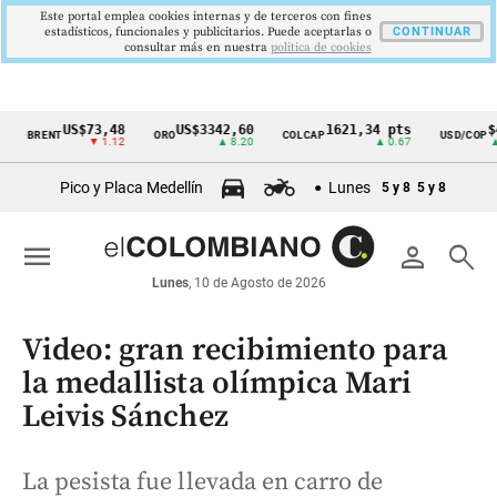
Este portal emplea cookies internas y de terceros con fines
estadísticos, funcionales y publicitarios. Puede aceptarlas o
CONTINUAR
consultar más en nuestra
politica de cookies
US$73,48
US$3342,60
1621,34 pts
$4178
ENT
ORO
COLCAP
USD/COP
Cintillo
▼ 1.12
▲ 8.20
▲ 0.67
▲ 0.42
de
Pico y Placa Medellín
Lunes
5 y 8
5 y 8
indicadores
económicos
menu
person
search
Colombia
Lunes
, 10 de Agosto de 2026
Video: gran recibimiento para
la medallista olímpica Mari
Leivis Sánchez
La pesista fue llevada en carro de