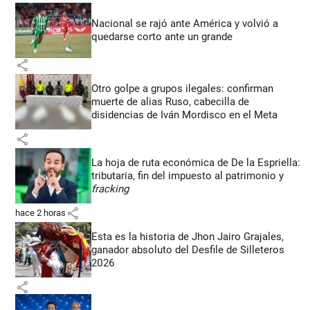
Nacional se rajó ante América y volvió a
quedarse corto ante un grande
share
Otro golpe a grupos ilegales: confirman
muerte de alias Ruso, cabecilla de
disidencias de Iván Mordisco en el Meta
share
La hoja de ruta económica de De la Espriella:
tributaria, fin del impuesto al patrimonio y
fracking
share
hace 2 horas
Esta es la historia de Jhon Jairo Grajales,
ganador absoluto del Desfile de Silleteros
2026
share