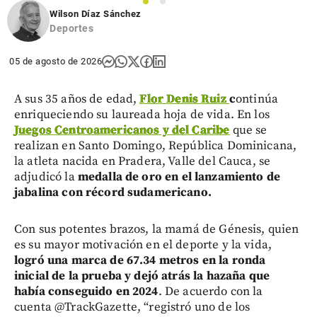
1
2
Wilson Díaz Sánchez
Deportes
05 de agosto de 2026
A sus 35 años de edad,
Flor Denis Ruiz
c
ontinúa
enriqueciendo su laureada hoja de vida. En los
Juegos Centroamericanos y del Caribe
que se
realizan en Santo Domingo, República Dominicana,
la atleta nacida en Pradera, Valle del Cauca, se
adjudicó la
medalla de oro en el lanzamiento de
jabalina con récord sudamericano.
Con sus potentes brazos, la mamá de Génesis, quien
es su mayor motivación en el deporte y la vida,
logró una marca de 67.34 metros en la ronda
inicial de la prueba y dejó atrás la hazaña que
había conseguido en 2024
. De acuerdo con la
cuenta @TrackGazette, “registró uno de los