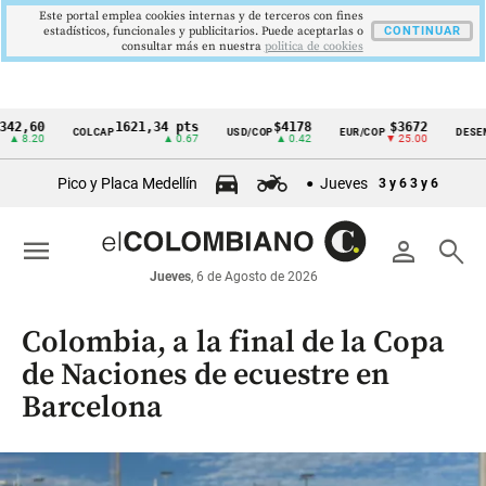
Este portal emplea cookies internas y de terceros con fines
estadísticos, funcionales y publicitarios. Puede aceptarlas o
CONTINUAR
consultar más en nuestra
politica de cookies
0
1621,34 pts
$4178
$3672
9
COLCAP
USD/COP
EUR/COP
DESEMPLEO
Cintillo
0
▲ 0.67
▲ 0.42
▼ 25.00
▼
de
Pico y Placa Medellín
Jueves
3 y 6
3 y 6
indicadores
económicos
menu
person
search
Colombia
Jueves
, 6 de Agosto de 2026
Colombia, a la final de la Copa
de Naciones de ecuestre en
Barcelona