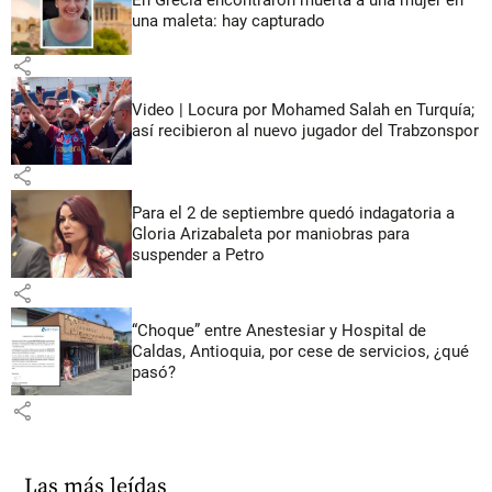
una maleta: hay capturado
share
Video | Locura por Mohamed Salah en Turquía;
así recibieron al nuevo jugador del Trabzonspor
share
Para el 2 de septiembre quedó indagatoria a
Gloria Arizabaleta por maniobras para
suspender a Petro
share
“Choque” entre Anestesiar y Hospital de
Caldas, Antioquia, por cese de servicios, ¿qué
pasó?
share
Las más leídas