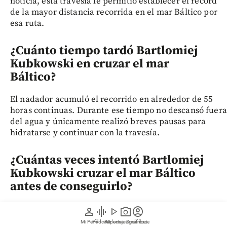
noticia, esta travesía le permitió establecer el récord
de la mayor distancia recorrida en el mar Báltico por
esa ruta.
¿Cuánto tiempo tardó Bartlomiej
Kubkowski en cruzar el mar
Báltico?
El nadador acumuló el recorrido en alrededor de 55
horas continuas. Durante ese tiempo no descansó fuera
del agua y únicamente realizó breves pausas para
hidratarse y continuar con la travesía.
¿Cuántas veces intentó Bartlomiej
Kubkowski cruzar el mar Báltico
antes de conseguirlo?
Lo consiguió en su quinto intento. La noticia señala
person
graphic_eq
play_arrow
photo_camera
account_circle
que desde 2022 había tratado de completar el desafío,
Mi Perfil
Pódcast
Reportajes gráficos
Videos
Suscríbete