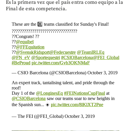
Es la primera vez que el país entra como equipo a la
Final de esta competencia.
These are the 8️⃣ teams classified for Sunday's Final!
????????????????????????????????
??Congrats! ??
??
@equibel
??
@FFEquitation
??
@SvenskRidsport
@Fedecuestre
@TeamIRLEq
@FN_eV
@Sportequestri
#CSIOBarcelona
@FEI_Global
#BeProud
pic.twitter.com/Gvb3OKNMaF
— CSIO Barcelona (@CSIOBarcelona)
October 3, 2019
An expert track, tantalising talent, and pride through the
roof!
Day 1 of the
@LonginesEq
#FEINationsCupFinal
at
@CSIOBarcelona
saw our teams soar to new heights in
the Spanish sun... ☀️
pic.twitter.com/8lKlXT2Pne
— The FEI (@FEI_Global)
October 3, 2019