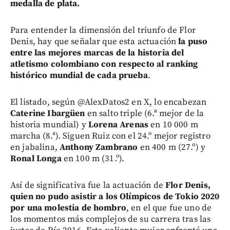
medalla de plata.
Para entender la dimensión del triunfo de Flor
Denis, hay que señalar que esta actuación
la puso
entre las mejores marcas de la historia del
atletismo colombiano con respecto al ranking
histórico mundial de cada prueba
.
El listado, según @AlexDatos2 en X, lo encabezan
Caterine Ibargüen
en salto triple (6.ª mejor de la
historia mundial) y
Lorena Arenas
en 10 000 m
marcha (8.ª). Siguen Ruiz con el 24.º mejor registro
en jabalina,
Anthony Zambrano
en 400 m (27.º) y
Ronal Longa
en 100 m (31.º).
Así de significativa fue la actuación de
Flor Denis,
quien no pudo asistir a los Olímpicos de Tokio 2020
por una molestia de hombro
, en el que fue uno de
los momentos más complejos de su carrera tras las