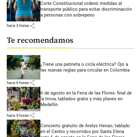
Corte Constitucional ordenó medidas al
transporte público para evitar discriminación
a personas con sobrepeso
share
hace 3 horas
Te recomendamos
¿Tiene una patineta o cicla eléctrica? Ojo a
las nuevas reglas para circular en Colombia
share
hace 6 horas
6 de agosto en la Feria de las Flores: final de
la trova, tablados gratis y más planes en
Medellín
share
hace 9 horas
Concierto gratuito de Arelys Henao, tablado
en el Centro y recorridos por Santa Elena