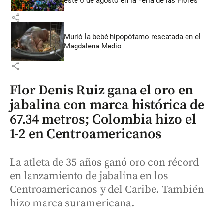
este 6 de agosto en la Feria de las Flores
share
Murió la bebé hipopótamo rescatada en el
Magdalena Medio
share
Flor Denis Ruiz gana el oro en
jabalina con marca histórica de
67.34 metros; Colombia hizo el
1-2 en Centroamericanos
La atleta de 35 años ganó oro con récord
en lanzamiento de jabalina en los
Centroamericanos y del Caribe. También
hizo marca suramericana.