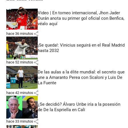
Video | En torneo internacional, Jhon Jader
Durán anota su primer gol oficial con Benfica,
véalo aquí
share
hace 36 minutos
¡Se queda!: Vinicius seguirá en el Real Madrid
hasta 2032
share
hace 52 minutos
De las aulas a la élite mundial: el secreto que
une a Amaranto Perea con Scaloni y Luis De
La Fuente
share
hace 42 minutos
¿Se decidió? Álvaro Uribe iría a la posesión
de De la Espriella en Cali
share
hace 33 minutos