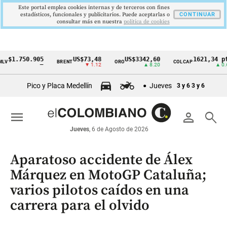
Este portal emplea cookies internas y de terceros con fines
estadísticos, funcionales y publicitarios. Puede aceptarlas o
CONTINUAR
consultar más en nuestra
politica de cookies
750.905
US$73,48
US$3342,60
1621,34 pts
BRENT
ORO
COLCAP
Cintillo
—
▼ 1.12
▲ 8.20
▲ 0.67
de
Pico y Placa Medellín
Jueves
3 y 6
3 y 6
indicadores
económicos
menu
person
search
Colombia
Jueves
, 6 de Agosto de 2026
Aparatoso accidente de Álex
Márquez en MotoGP Cataluña;
varios pilotos caídos en una
carrera para el olvido