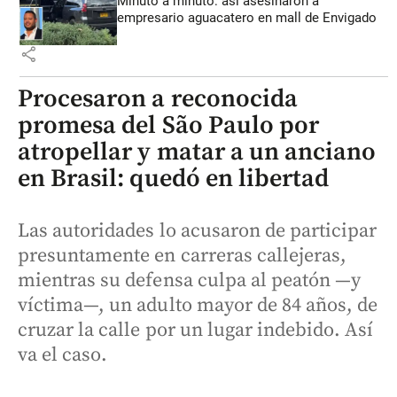
Minuto a minuto: así asesinaron a
empresario aguacatero en mall de Envigado
share
Procesaron a reconocida
promesa del São Paulo por
atropellar y matar a un anciano
en Brasil: quedó en libertad
Las autoridades lo acusaron de participar
presuntamente en carreras callejeras,
mientras su defensa culpa al peatón —y
víctima—, un adulto mayor de 84 años, de
cruzar la calle por un lugar indebido. Así
va el caso.