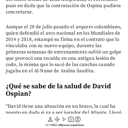
puso en duda que la contratación de Ospina pudiera
concretarse.
Aunque el 20 de julio pasado el arquero colombiano,
quien defendió el arco nacional en los Mundiales de
2014 y 2018, estampó su firma en el contrato que lo
vinculaba con su nuevo equipo, durante las
primeras semanas de entrenamiento sufrió un golpe
que provocó una recaída en una antigua lesión de
codo, la misma que lo sacó de las canchas cuando
jugaba en el Al-Nassr de Arabia Saudita.
¿Qué se sabe de la salud de David
Ospian?
“David tiene una situación en un brazo, la cual ha
puesto en duda si va a ser jugador del Atlante. Llegó
person
graphic_eq
play_arrow
photo_camera
account_circle
con ganas, con actitud positiva, un tipo que vino a
entrenar, pero desafortunadamente en este proceso
Mi Perfil
Pódcast
Reportajes gráficos
Videos
Suscríbete