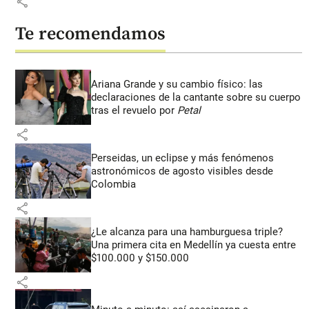
share
Te recomendamos
Ariana Grande y su cambio físico: las
declaraciones de la cantante sobre su cuerpo
tras el revuelo por
Petal
share
Perseidas, un eclipse y más fenómenos
astronómicos de agosto visibles desde
Colombia
share
¿Le alcanza para una hamburguesa triple?
Una primera cita en Medellín ya cuesta entre
$100.000 y $150.000
share