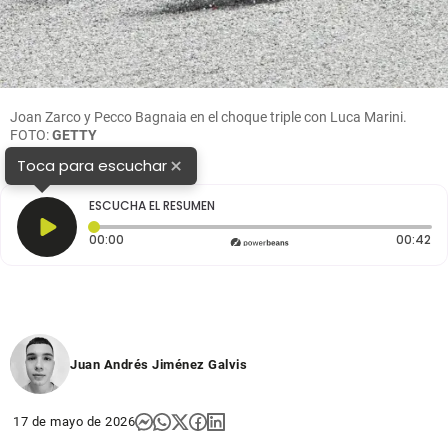
Joan Zarco y Pecco Bagnaia en el choque triple con Luca Marini.
FOTO:
GETTY
×
Toca para escuchar
ESCUCHA EL RESUMEN
Tiempo transcurrido: 0 segundos
Du
00:00
00:42
Juan Andrés Jiménez Galvis
17 de mayo de 2026