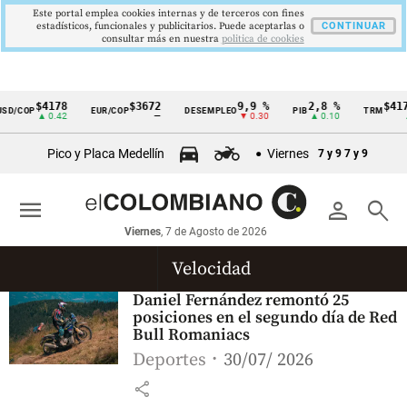
Este portal emplea cookies internas y de terceros con fines
estadísticos, funcionales y publicitarios. Puede aceptarlas o
CONTINUAR
consultar más en nuestra
politica de cookies
$4178
$3672
9,9 %
2,8 %
$417
D/COP
EUR/COP
DESEMPLEO
PIB
TRM
Cintillo
▲ 0.42
—
▼ 0.30
▲ 0.10
▲ 
de
Pico y Placa Medellín
Viernes
7 y 9
7 y 9
indicadores
económicos
menu
person
search
Colombia
Viernes
, 7 de Agosto de 2026
Velocidad
Daniel Fernández remontó 25
posiciones en el segundo día de Red
Bull Romaniacs
Deportes
30/07/ 2026
share