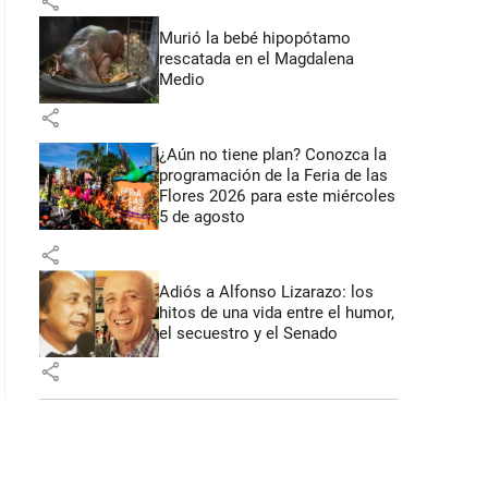
share
: 45 segundos
Murió la bebé hipopótamo
rescatada en el Magdalena
Medio
share
¿Aún no tiene plan? Conozca la
programación de la Feria de las
Flores 2026 para este miércoles
5 de agosto
share
Adiós a Alfonso Lizarazo: los
hitos de una vida entre el humor,
el secuestro y el Senado
share