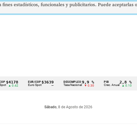
 fines estadísticos, funcionales y publicitarios. Puede aceptarlas
178
$3639
9,9 %
2,8 %
EUR/COP
DESEMPLEO
PIB
TRM
Euro Spot
Tasa Nacional
Crec. Anual
Tasa
0.42
—
▼ 0.30
▲ 0.10
Sábado
, 8 de Agosto de 2026