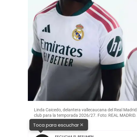
Linda Caicedo, delantera vallecaucana del Real Madrid
club para la temporada 2026/27. Foto: REAL MADRID.
×
Toca para escuchar
ESCUCHA EL RESUMEN