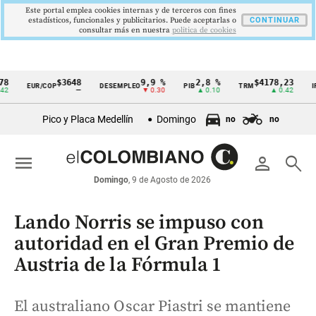
Este portal emplea cookies internas y de terceros con fines
estadísticos, funcionales y publicitarios. Puede aceptarlas o
CONTINUAR
consultar más en nuestra
politica de cookies
$3648
9,9 %
2,8 %
$4178,23
5,8
EUR/COP
DESEMPLEO
PIB
TRM
IPC
Cintillo
—
▼ 0.30
▲ 0.10
▲ 0.42
▼ 
de
Pico y Placa Medellín
Domingo
no
no
indicadores
económicos
menu
person
search
Colombia
Domingo
, 9 de Agosto de 2026
Lando Norris se impuso con
autoridad en el Gran Premio de
Austria de la Fórmula 1
El australiano Oscar Piastri se mantiene