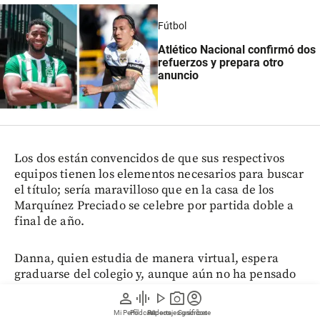
Fútbol
Atlético Nacional confirmó dos
refuerzos y prepara otro
anuncio
Los dos están convencidos de que sus respectivos
equipos tienen los elementos necesarios para buscar
el título; sería maravilloso que en la casa de los
Marquínez Preciado se celebre por partida doble a
final de año.
Danna, quien estudia de manera virtual, espera
graduarse del colegio y, aunque aún no ha pensado
qué quiere seguir estudiando, lo que sí tiene claro es
person
graphic_eq
play_arrow
photo_camera
account_circle
que con la ayuda y los consejos de Luis Miguel
Mi Perfil
Pódcast
Reportajes gráficos
Videos
Suscríbete