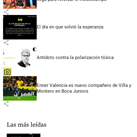
share
El día en que volvió la esperanza
share
Antídoto contra la polarización tóxica
share
Enner Valencia es nuevo compañero de Villa y
Montero en Boca Juniors
share
Las más leídas