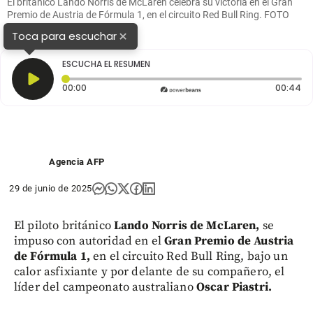
El británico Lando Norris de McLaren celebra su victoria en el Gran
Premio de Austria de Fórmula 1, en el circuito Red Bull Ring. FOTO
TOMADA @F1
×
Toca para escuchar
ESCUCHA EL RESUMEN
Tiempo transcurrido: 0 segundos
Du
00:00
00:44
Agencia AFP
29 de junio de 2025
El piloto británico
Lando Norris de McLaren,
se
impuso con autoridad en el
Gran Premio de Austria
de Fórmula 1,
en el circuito Red Bull Ring, bajo un
calor asfixiante y por delante de su compañero, el
líder del campeonato australiano
Oscar Piastri.