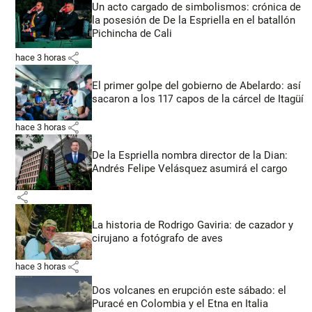
Un acto cargado de simbolismos: crónica de
la posesión de De la Espriella en el batallón
Pichincha de Cali
share
hace 3 horas
El primer golpe del gobierno de Abelardo: así
sacaron a los 117 capos de la cárcel de Itagüí
share
hace 3 horas
De la Espriella nombra director de la Dian:
Andrés Felipe Velásquez asumirá el cargo
share
La historia de Rodrigo Gaviria: de cazador y
cirujano a fotógrafo de aves
share
hace 3 horas
Dos volcanes en erupción este sábado: el
Puracé en Colombia y el Etna en Italia