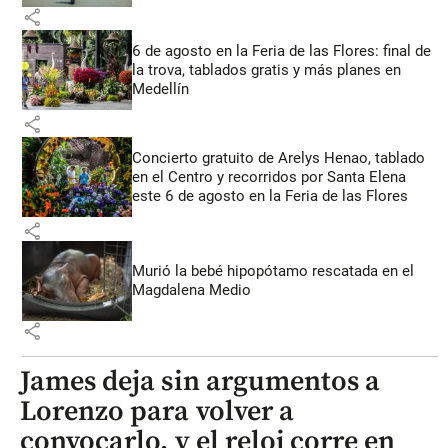
share
6 de agosto en la Feria de las Flores: final de
la trova, tablados gratis y más planes en
Medellín
share
Concierto gratuito de Arelys Henao, tablado
en el Centro y recorridos por Santa Elena
este 6 de agosto en la Feria de las Flores
share
Murió la bebé hipopótamo rescatada en el
Magdalena Medio
share
James deja sin argumentos a
Lorenzo para volver a
convocarlo, y el reloj corre en