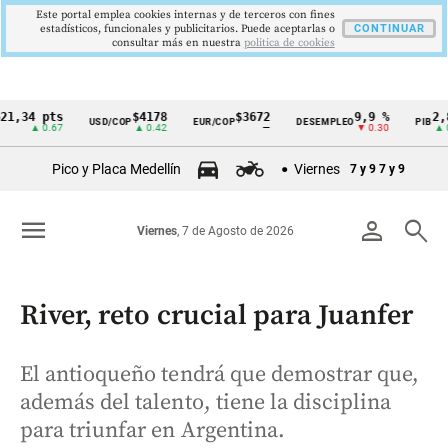
Este portal emplea cookies internas y de terceros con fines
estadísticos, funcionales y publicitarios. Puede aceptarlas o
CONTINUAR
consultar más en nuestra
politica de cookies
4 pts
$4178
$3672
9,9 %
2,8 %
USD/COP
EUR/COP
DESEMPLEO
PIB
Cintillo
▲ 0.67
▲ 0.42
—
▼ 0.30
▲ 0.10
de
Pico y Placa Medellín
Viernes
7 y 9
7 y 9
indicadores
económicos
menu
person
search
Viernes
, 7 de Agosto de 2026
Colombia
River, reto crucial para Juanfer
El antioqueño tendrá que demostrar que,
además del talento, tiene la disciplina
para triunfar en Argentina.