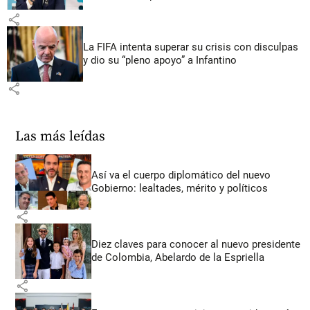
share
La FIFA intenta superar su crisis con disculpas
y dio su “pleno apoyo” a Infantino
share
Las más leídas
Así va el cuerpo diplomático del nuevo
Gobierno: lealtades, mérito y políticos
share
Diez claves para conocer al nuevo presidente
de Colombia, Abelardo de la Espriella
share