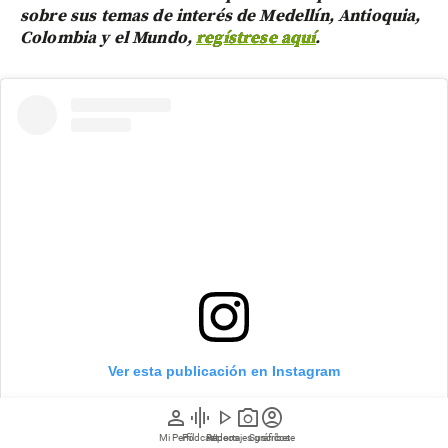
sobre sus temas de interés de Medellín, Antioquia,
Colombia y el Mundo,
regístrese aquí
.
Ver esta publicación en Instagram
person
graphic_eq
play_arrow
photo_camera
account_circle
Mi Perfil
Pódcast
Reportajes gráficos
Videos
Suscríbete