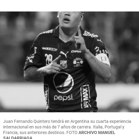
Juan Fernando Quintero tendrá en Argentina su cuarta experiencia
internacional en sus más de 7 años de carrera. Italia, Portugal y
Francia, sus anteriores destinos.
FOTO
ARCHIVO MANUEL
SALDARRIAGA