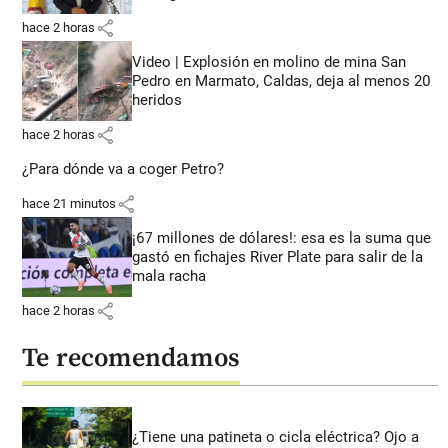
share
hace 2 horas
Video | Explosión en molino de mina San
Pedro en Marmato, Caldas, deja al menos 20
heridos
share
hace 2 horas
¿Para dónde va a coger Petro?
share
hace 21 minutos
¡67 millones de dólares!: esa es la suma que
gastó en fichajes River Plate para salir de la
mala racha
share
hace 2 horas
Te recomendamos
¿Tiene una patineta o cicla eléctrica? Ojo a