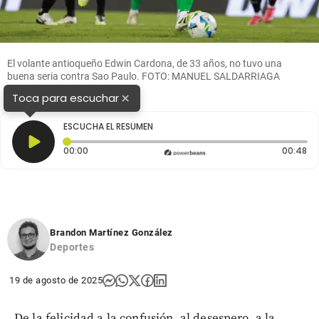
El volante antioqueño Edwin Cardona, de 33 años, no tuvo una
buena seria contra Sao Paulo. FOTO: MANUEL SALDARRIAGA
×
Toca para escuchar
ESCUCHA EL RESUMEN
Tiempo transcurrido: 0 segundos
Du
00:00
00:48
Brandon Martínez González
Deportes
19 de agosto de 2025
De la felicidad a la confusión, al desespero, a la