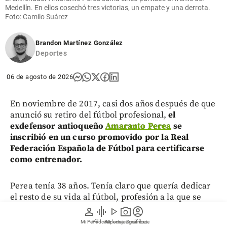
Medellín. En ellos cosechó tres victorias, un empate y una derrota.
Foto: Camilo Suárez
Brandon Martínez González
Deportes
06 de agosto de 2026
En noviembre de 2017, casi dos años después de que
anunció su retiro del fútbol profesional,
el
exdefensor antioqueño
Amaranto Perea
se
inscribió en un curso promovido por la Real
Federación Española de Fútbol para certificarse
como entrenador.
Perea tenía 38 años. Tenía claro que quería dedicar
el resto de su vida al fútbol, profesión a la que se
dedicó durante un cuarto de siglo.
Había dejado el
person
graphic_eq
play_arrow
photo_camera
account_circle
balompié profesional en diciembre del 2015,
Mi Perfil
Pódcast
Reportajes gráficos
Videos
Suscríbete