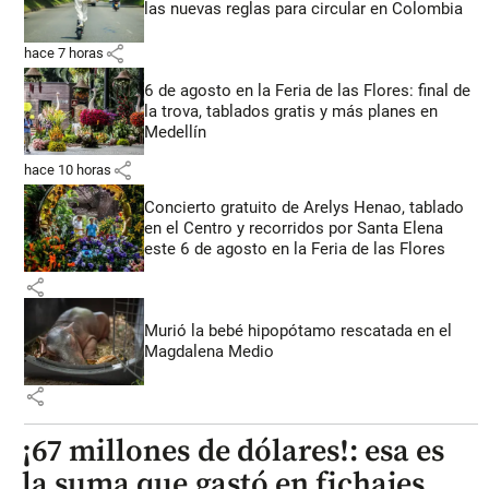
las nuevas reglas para circular en Colombia
share
hace 7 horas
6 de agosto en la Feria de las Flores: final de
la trova, tablados gratis y más planes en
Medellín
share
hace 10 horas
Concierto gratuito de Arelys Henao, tablado
en el Centro y recorridos por Santa Elena
este 6 de agosto en la Feria de las Flores
share
Murió la bebé hipopótamo rescatada en el
Magdalena Medio
share
¡67 millones de dólares!: esa es
la suma que gastó en fichajes