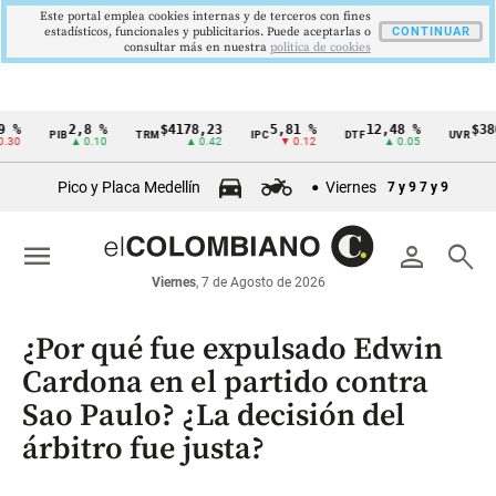
Este portal emplea cookies internas y de terceros con fines
estadísticos, funcionales y publicitarios. Puede aceptarlas o
CONTINUAR
consultar más en nuestra
politica de cookies
2,8 %
$4178,23
5,81 %
12,48 %
$386,127
PIB
TRM
IPC
DTF
UVR
Cintillo
▲ 0.10
▲ 0.42
▼ 0.12
▲ 0.05
▲ 0.0
de
Pico y Placa Medellín
Viernes
7 y 9
7 y 9
indicadores
económicos
menu
person
search
Colombia
Viernes
, 7 de Agosto de 2026
¿Por qué fue expulsado Edwin
Cardona en el partido contra
Sao Paulo? ¿La decisión del
árbitro fue justa?