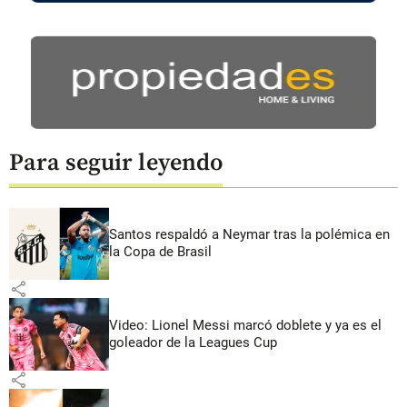
Para seguir leyendo
Santos respaldó a Neymar tras la polémica en
la Copa de Brasil
share
Video: Lionel Messi marcó doblete y ya es el
goleador de la Leagues Cup
share