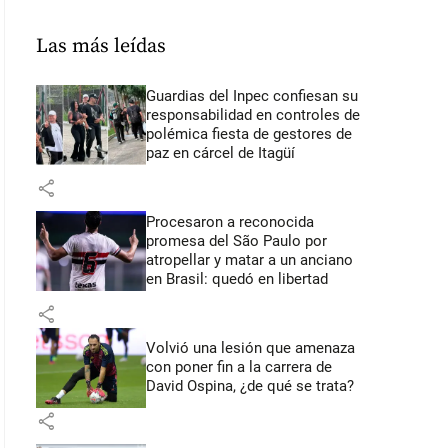
Las más leídas
Guardias del Inpec confiesan su
responsabilidad en controles de
polémica fiesta de gestores de
paz en cárcel de Itagüí
share
Procesaron a reconocida
promesa del São Paulo por
atropellar y matar a un anciano
en Brasil: quedó en libertad
share
Volvió una lesión que amenaza
con poner fin a la carrera de
David Ospina, ¿de qué se trata?
share