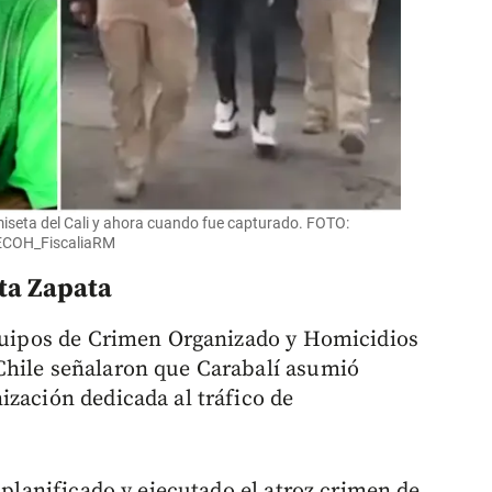
miseta del Cali y ahora cuando fue capturado. FOTO:
@ECOH_FiscaliaRM
ta Zapata
Equipos de Crimen Organizado y Homicidios
Chile señalaron que Carabalí asumió
ización dedicada al tráfico de
 planificado y ejecutado el atroz crimen de