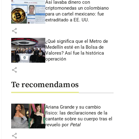
Así lavaba dinero con
criptomonedas
un colombiano
para un cartel mexicano: fue
extraditado a EE. UU.
share
¿Qué significa que el Metro de
Medellín esté en la Bolsa de
Valores? Así fue la histórica
operación
share
Te recomendamos
Ariana Grande y su cambio
físico: las declaraciones de la
cantante sobre su cuerpo tras el
gen de cuando Abel Stiven Carabalí vistió la camiseta del Cali y ahora 
revuelo por
Petal
tura de video @AILNews y de redes sociales @ECOH_FiscaliaRM
share