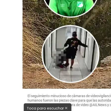
El seguimiento minucioso de cámaras de videovigilancia 
humanos fueron las piezas clave para que las autorida
Stiven Carabalí. FOTO: Captura de video @AILNews y
×
Toca para escuchar