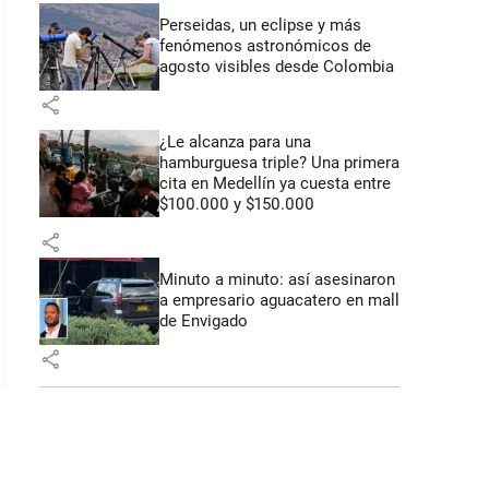
Perseidas, un eclipse y más
fenómenos astronómicos de
 41 segundos
agosto visibles desde Colombia
share
¿Le alcanza para una
hamburguesa triple? Una primera
cita en Medellín ya cuesta entre
$100.000 y $150.000
share
Minuto a minuto: así asesinaron
a empresario aguacatero en mall
de Envigado
share