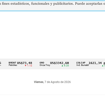
 fines estadísticos, funcionales y publicitarios. Puede aceptarlas
US$73,48
US$3342,60
1621,34 pts
ENT
ORO
COLCAP
róleo
Onza Troy
Índ. Bursátil
▼ 1.12
▲ 8.20
▲ 0.67
Viernes
, 7 de Agosto de 2026