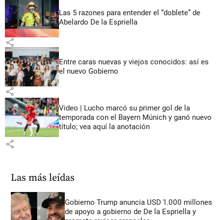
Las 5 razones para entender el “doblete” de
Abelardo De la Espriella
share
Entre caras nuevas y viejos conocidos: así es
el nuevo Gobierno
share
Video | Lucho marcó su primer gol de la
temporada con el Bayern Múnich y ganó nuevo
título; vea aquí la anotación
share
Las más leídas
Gobierno Trump anuncia USD 1.000 millones
de apoyo a gobierno de De la Espriella y