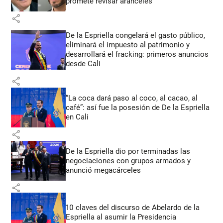
promete revisar aranceles
share
De la Espriella congelará el gasto público,
eliminará el impuesto al patrimonio y
desarrollará el fracking: primeros anuncios
desde Cali
share
“La coca dará paso al coco, al cacao, al
café”: así fue la posesión de De la Espriella
en Cali
share
De la Espriella dio por terminadas las
negociaciones con grupos armados y
anunció megacárceles
share
10 claves del discurso de Abelardo de la
Espriella al asumir la Presidencia