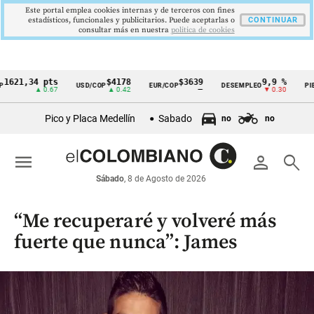
Este portal emplea cookies internas y de terceros con fines
estadísticos, funcionales y publicitarios. Puede aceptarlas o
CONTINUAR
consultar más en nuestra
politica de cookies
,34 pts
$4178
$3639
9,9 %
2,8 
USD/COP
EUR/COP
DESEMPLEO
PIB
Cintillo
▲ 0.67
▲ 0.42
—
▼ 0.30
▲ 0.1
de
Pico y Placa Medellín
Sabado
no
no
indicadores
económicos
menu
person
search
Colombia
Sábado
, 8 de Agosto de 2026
“Me recuperaré y volveré más
fuerte que nunca”: James