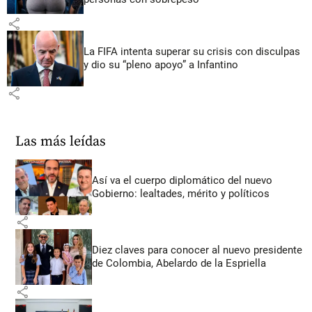
share
La FIFA intenta superar su crisis con disculpas
y dio su “pleno apoyo” a Infantino
share
Las más leídas
Así va el cuerpo diplomático del nuevo
Gobierno: lealtades, mérito y políticos
share
Diez claves para conocer al nuevo presidente
de Colombia, Abelardo de la Espriella
share