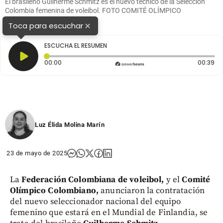
El brasileño Guilherme Schmitz es el nuevo técnico de la Selección
Colombia femenina de voleibol. FOTO COMITÉ OLÍMPICO
COLOMBIANO
×
Toca para escuchar
ESCUCHA EL RESUMEN
Tiempo transcurrido: 0 segundos
Du
00:00
00:39
Luz Élida Molina Marín
23 de mayo de 2025
La
Federación Colombiana de voleibol,
y el
Comité
Olímpico Colombiano,
anunciaron la contratación
del nuevo seleccionador nacional del equipo
femenino que estará en el Mundial de Finlandia, se