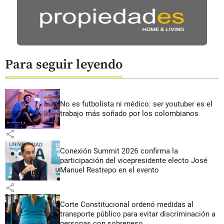
Para seguir leyendo
No es futbolista ni médico: ser youtuber es el
trabajo más soñado por los colombianos
share
Conexión Summit 2026 confirma la
participación del vicepresidente electo José
Manuel Restrepo en el evento
share
Corte Constitucional ordenó medidas al
transporte público para evitar discriminación a
personas con sobrepeso