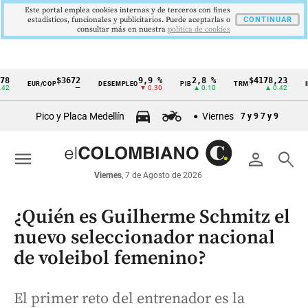
Este portal emplea cookies internas y de terceros con fines
estadísticos, funcionales y publicitarios. Puede aceptarlas o
CONTINUAR
consultar más en nuestra
politica de cookies
$3672
9,9 %
2,8 %
$4178,23
5,8
EUR/COP
DESEMPLEO
PIB
TRM
IPC
Cintillo
—
▼ 0.30
▲ 0.10
▲ 0.42
▼ 
de
Pico y Placa Medellín
Viernes
7 y 9
7 y 9
indicadores
económicos
menu
person
search
Colombia
Viernes
, 7 de Agosto de 2026
¿Quién es Guilherme Schmitz el
nuevo seleccionador nacional
de voleibol femenino?
El primer reto del entrenador es la