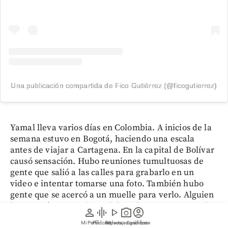
Una publicación compartida de Fico Gutiérrez (@ficogutierrez)
Yamal lleva varios días en Colombia. A inicios de la
semana estuvo en Bogotá, haciendo una escala
antes de viajar a Cartagena. En la capital de Bolívar
causó sensación. Hubo reuniones tumultuosas de
gente que salió a las calles para grabarlo en un
video e intentar tomarse una foto. También hubo
gente que se acercó a un muelle para verlo. Alguien
le entregó una camiseta del Real Cartagena que el
person
graphic_eq
play_arrow
photo_camera
account_circle
futbolista recibió y se llevó.
Mi Perfil
Pódcast
Reportajes gráficos
Videos
Suscríbete