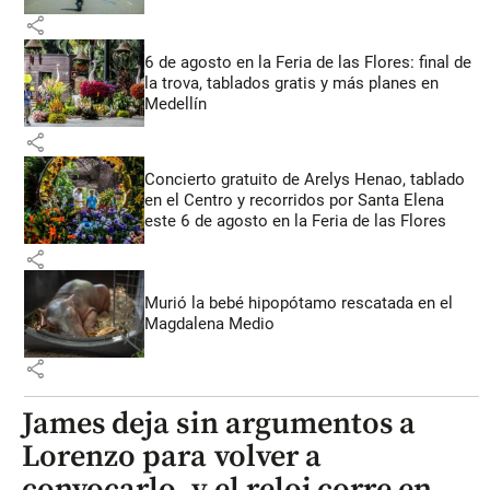
share
6 de agosto en la Feria de las Flores: final de
la trova, tablados gratis y más planes en
Medellín
share
Concierto gratuito de Arelys Henao, tablado
en el Centro y recorridos por Santa Elena
este 6 de agosto en la Feria de las Flores
share
Murió la bebé hipopótamo rescatada en el
Magdalena Medio
share
James deja sin argumentos a
Lorenzo para volver a
convocarlo, y el reloj corre en